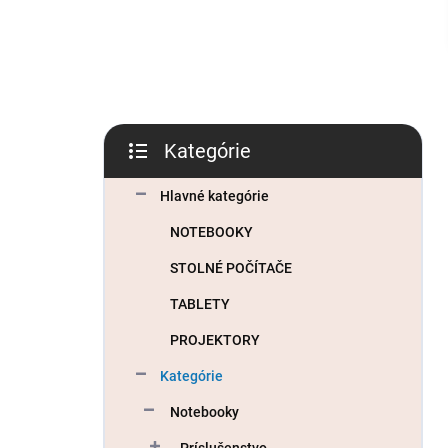
l
Kategórie
Preskočiť
kategórie
Hlavné kategórie
NOTEBOOKY
STOLNÉ POČÍTAČE
TABLETY
PROJEKTORY
Kategórie
Notebooky
Príslušenstvo