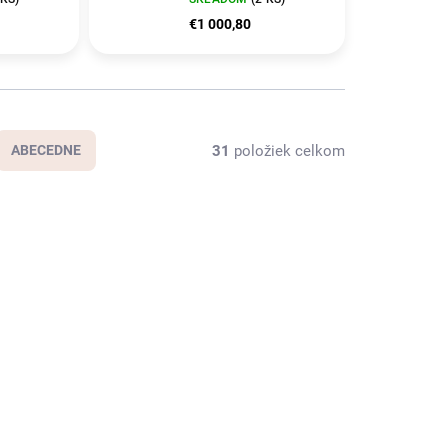
GB
15.6"FHD IPS AG
€1 000,80
 Luna
RTX3050-6GB
Win11Home Luna
Grey/ PN:
31
položiek celkom
ABECEDNE
00D6CK
NBAS-FA607NUQ-RL094W
PÝTANIE
SKLADOM
(3 KS)