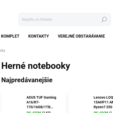
Hľadať
 KOMPLET
KONTAKTY
VEREJNÉ OBSTARÁVANIE
oky
Herné notebooky
Najpredávanejšie
ASUS TUF Gaming
Lenovo LO
A16/R7-
15AHP11 A
170/16GB/1TB
Ryzen7 250
SSD/RTX4050/16"
1TB 15.3"W
SKLADOM
(3 KS)
SKLADOM
(1