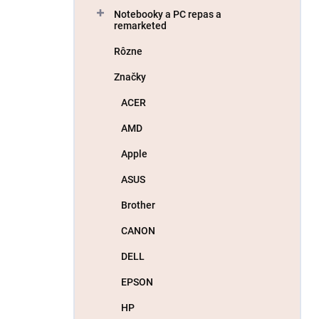
Notebooky a PC repas a
remarketed
Rôzne
Značky
ACER
AMD
Apple
ASUS
Brother
CANON
DELL
EPSON
HP