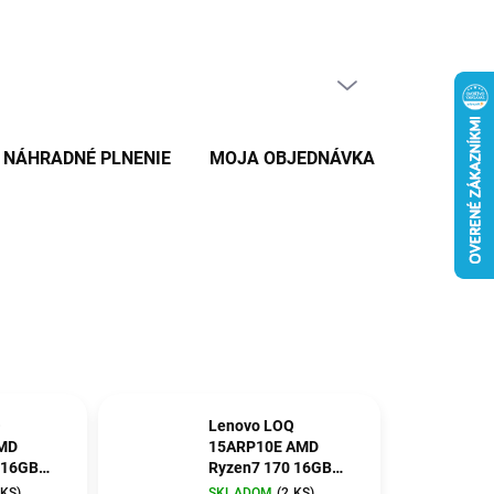
PRÁZDNY KOŠÍK
NÁKUPNÝ
KOŠÍK
NÁHRADNÉ PLNENIE
MOJA OBJEDNÁVKA
ZNAČKY
Q
Lenovo LOQ
MD
15ARP10E AMD
 16GB
Ryzen7 170 16GB
QXGA IPS
512GB-SSD
 KS)
SKLADOM
(2 KS)