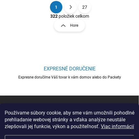
1
27
O
S
v
t
322
položiek celkom
l
r
Hore
á
á
d
n
a
k
c
o
i
e
v
p
a
r
EXPRESNÉ DORUČENIE
n
v
i
Expresne doručíme Váš tovar k vám domov alebo do Packety
k
e
y
v
ý
Z
p
á
i
p
Používame súbory cookie, aby sme vám umožnili pohodlné
s
ä
prehliadanie webovej stránky a vďaka analýze neustále
u
t
zlepšovali jej funkcie, výkon a použiteľnosť.
Viac informácií
i