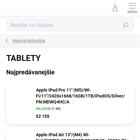
Prejsť
na
obsah
Hľadať
Hlavné kategórie
TABLETY
Najpredávanejšie
Apple iPad Pro 11" (M5)/Wi-
Fi/11"/2420x1668/16GB/1TB/iPadOS/Silver/
PN:MDWQ4HC/A
SKLADOM
(1 KS)
€2 155
Apple iPad Air 13"/(M4) Wi-