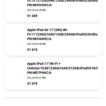
Fi/13"/2732x2048/12GB/256GB/iPadOS26/Blue/
PN:MH5V4HC/A
SKLADOM
(3 KS)
€1 269
Apple iPad Air 11"/(M4) Wi-
Fi/11"/2360x1640/12GB/256GB/iPadOS26/Blue/
PN:MH364HC/A
SKLADOM
(5 KS)
€1 015
Apple iPad 11"/Wi-Fi +
Cellular/10,86"/2360x1640/512GB/iPadOS18/Silver
PN:MD7P4HC/A
SKLADOM
(1 KS)
€1 079
R