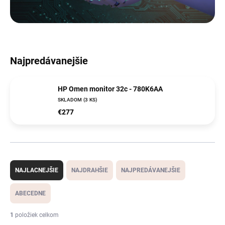
Najpredávanejšie
HP Omen monitor 32c - 780K6AA
SKLADOM
(3 KS)
€277
R
a
NAJLACNEJŠIE
NAJDRAHŠIE
NAJPREDÁVANEJŠIE
d
e
ABECEDNE
n
i
1
položiek celkom
e