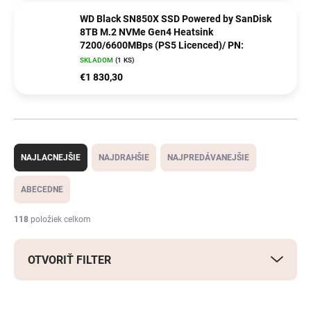
WD Black SN850X SSD Powered by SanDisk
8TB M.2 NVMe Gen4 Heatsink
7200/6600MBps (PS5 Licenced)/ PN:
SKLADOM
(1 KS)
€1 830,30
R
a
NAJLACNEJŠIE
NAJDRAHŠIE
NAJPREDÁVANEJŠIE
d
e
ABECEDNE
n
i
118
položiek celkom
e
p
OTVORIŤ FILTER
r
o
d
V
u