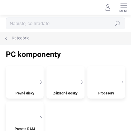
Prejsť
na
obsah
Hľadať
Kategórie
PC komponenty
Pevné disky
Základné dosky
Procesory
Pamäte RAM