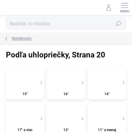
Prejsť
na
obsah
Hľadať
Notebooky
Podľa uhlopriečky
, Strana 20
15"
16"
14"
17" a viac
13"
11" a menej