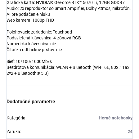
Grafická karta: NVIDIA® GeForce RTX™ 5070 Ti, 12GB GDDR7
Audio: 2x reproduktor so Smart Amplifier, Dolby Atmos; mikrofón,
AI pre potlačenie hluku
Web kamera: 1080p FHD
Polohovacie zariadenie: Touchpad
Podsvietená klávesnica: 4-zónová RGB
Numerická klávesnica: nie
Čítačka odtlačkov prstov: nie
Sieť: 10/100/1000Mb/s
Bezdrôtová komunikácia: WLAN + Bluetooth (Wi-Fi 6E, 802.11ax
2*2 + Bluetooth® 5.3)
Dodatočné parametre
Kategória
:
Herné notebooky
Záruka
:
24