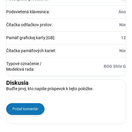
Podsvietená klávesnica
:
Áno
Čítačka odtlačkov prstov
:
Nie
Pamäť grafickej karty [GB]
:
12
Čítačka pamäťových kariet
:
Nie
Typové označenie /
ROG Strix G
Modelová rada
:
Diskusia
Buďte prvý, kto napíše príspevok k tejto položke.
Pridať komentár