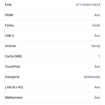
EAN
:
4711636414524
HDMI
:
Áno
Farba
:
Šedá
USB-C
:
Áno
Určenie
:
Herný
Cache [MB]
:
1
TouchPad
:
Áno
Kategória
:
Notebooky
LAN (RJ-45)
:
Áno
Webkamera
:
Áno