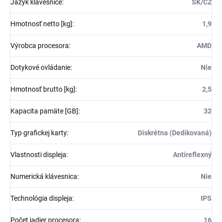
Jazyk klávesnice
:
SK/CZ
Hmotnosť netto [kg]
:
1,9
Výrobca procesora
:
AMD
Dotykové ovládanie
:
Nie
Hmotnosť brutto [kg]
:
2,5
Kapacita pamäte [GB]
:
32
Typ grafickej karty
:
Diskrétna (Dedikovaná)
Vlastnosti displeja
:
Antireflexný
Numerická klávesnica
:
Nie
Technológia displeja
:
IPS
Počet jadier procesora
:
16