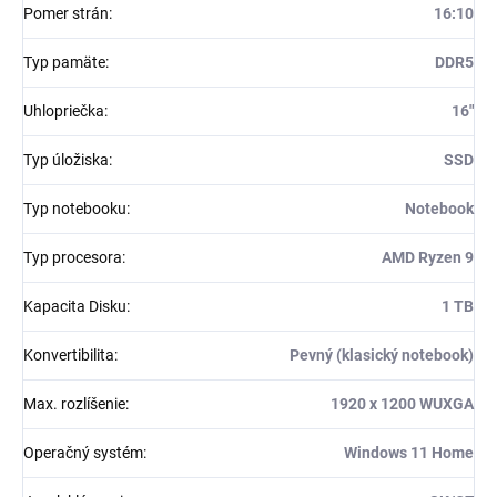
Pomer strán
:
16:10
Typ pamäte
:
DDR5
Uhlopriečka
:
16"
Typ úložiska
:
SSD
Typ notebooku
:
Notebook
Typ procesora
:
AMD Ryzen 9
Kapacita Disku
:
1 TB
Konvertibilita
:
Pevný (klasický notebook)
Max. rozlíšenie
:
1920 x 1200 WUXGA
Operačný systém
:
Windows 11 Home