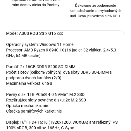
vám domov alebo do Packety
Ďakujeme ,že podporujete
zamestnávanie znevýhodnených
ľudí. Cena je uvedená s 5% DPH.
Model: ASUS ROG Strix G16 xxx
Operačný systém: Windows 11 Home
Procesor: AMD Ryzen 9 8940HX (16 jadier, 32 vlákien, 2,4/5,3
GHz, 64 MB cache)
Pamäť: 2x 16GB DDR5-5200 SO-DIMM
Počet slotov (celkom/voľných): dva sloty DDR5 SO-DIMM s
podporou dvoch kanálov (2/0)
Maximálna veľkosť: 64GB
Pevný disk: 1TB PCIe® 4.0 NVMe™ M.2 SSD
Rozširujúce sloty pevného disku: 2x M.2 SSD
Optická mechanika: nie
Čítačka pamäťových kariet: nie
Displej: 16" FHD+ 16:10 (1920x1200, WUXGA) antireflexný IPS,
100% sRGB, 300 nitov, 165Hz, G-Sync