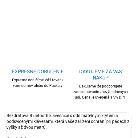
ZAGG klávesnica Pro Keys iPad Pro 11"/Air 11" (21/22) EN
DETAILNÉ INFORMÁCIE
OPÝTAŤ SA
STRÁŽIŤ
EXPRESNÉ DORUČENIE
ĎAKUJEME ZA VÁŠ
NÁKUP
Expresne doručíme Váš tovar k
vám domov alebo do Packety
Ďakujeme ,že podporujete
zamestnávanie znevýhodnených
ľudí. Cena je uvedená s 5% DPH.
Bezdrátová Bluetooth klávesnice s odnímatelným krytem a
podsvícenými klávesami, která vaše zařízení ochrání při pádech z
výšky až dvou metrů.