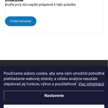
Buďte prvý, kto napíše príspevok k tejto položke.
Pridať komentár
Z
á
p
Používame súbory cookie, aby sme vám umožnili pohodlné
ä
prehliadanie webovej stránky a vďaka analýze neustále
t
zlepšovali jej funkcie, výkon a použiteľnosť.
Viac informácií
i
e
Nastavenie