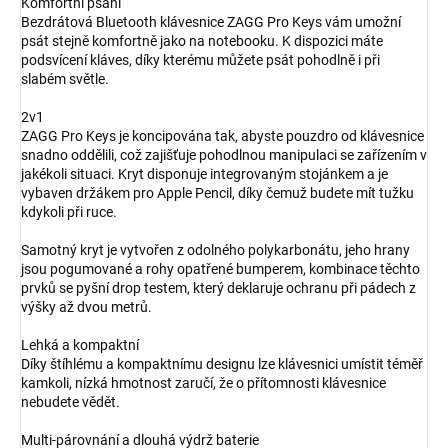
Komfortní psaní
Bezdrátová Bluetooth klávesnice ZAGG Pro Keys vám umožní
psát stejně komfortně jako na notebooku. K dispozici máte
podsvícení kláves, díky kterému můžete psát pohodlně i při
slabém světle.
2v1
ZAGG Pro Keys je koncipována tak, abyste pouzdro od klávesnice
snadno oddělili, což zajišťuje pohodlnou manipulaci se zařízením v
jakékoli situaci. Kryt disponuje integrovaným stojánkem a je
vybaven držákem pro Apple Pencil, díky čemuž budete mít tužku
kdykoli při ruce.
Samotný kryt je vytvořen z odolného polykarbonátu, jeho hrany
jsou pogumované a rohy opatřené bumperem, kombinace těchto
prvků se pyšní drop testem, který deklaruje ochranu při pádech z
výšky až dvou metrů.
Lehká a kompaktní
Díky štíhlému a kompaktnímu designu lze klávesnici umístit téměř
kamkoli, nízká hmotnost zaručí, že o přítomnosti klávesnice
nebudete vědět.
Multi-párovnání a dlouhá výdrž baterie