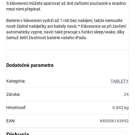
S klávesnicí můžete spárovat až dvě zařízení současně a snadno
mezi nimi přepínat.
Baterie v klávesnici vydrží až 1 rok bez nabíjení, takže nemusíte
nosit žádné nabíječky ani kabely navíc.* Klávesnice se při zavření
automaticky vypne, navíc také pracuje s funkcí sleep/wake, díky
čemuž šetří životnost baterie vašeho iPadu.
Dodatočné parametre
Kategória
:
TABLETY
Záruka
:
24
Hmotnosť
:
0.842 kg
EAN
:
840056143692
Diskusia