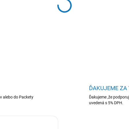
−
+
XEROX TONER YELLOW (00
DETAILNÉ INFORMÁCIE
ĎAKUJEME ZA
v alebo do Packety
Ďakujeme ,že podporuj
uvedená s 5% DPH.