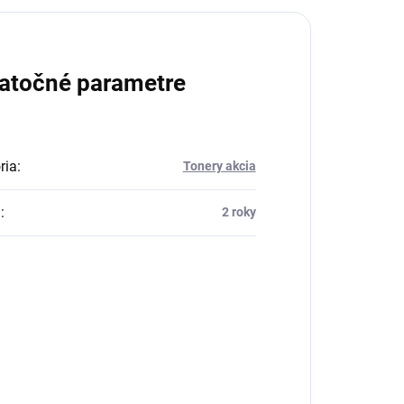
atočné parametre
ria
:
Tonery akcia
a
:
2 roky