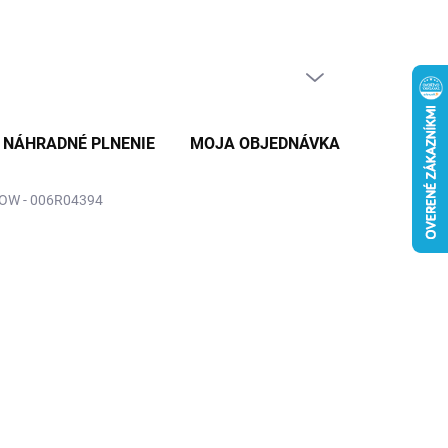
PRÁZDNY KOŠÍK
NÁKUPNÝ
KOŠÍK
NÁHRADNÉ PLNENIE
MOJA OBJEDNÁVKA
ZNAČKY
OW - 006R04394