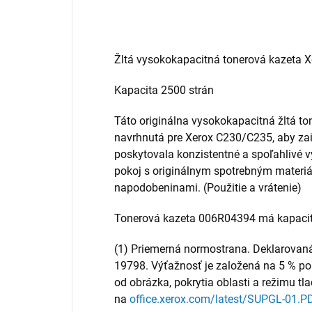
Žltá vysokokapacitná tonerová kazeta 
Kapacita 2500 strán
Táto originálna vysokokapacitná žltá to
navrhnutá pre Xerox C230/C235, aby zais
poskytovala konzistentné a spoľahlivé vý
pokoj s originálnym spotrebným materiá
napodobeninami. (Použitie a vrátenie)
Tonerová kazeta 006R04394 má kapacitu 
(1) Priemerná normostrana. Deklarovan
19798. Výťažnosť je založená na 5 % pokry
od obrázka, pokrytia oblasti a režimu tla
na
office.xerox.com/latest/SUPGL-01.P