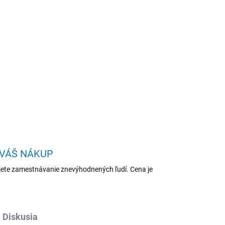
Pridať do košíka
6R04394)
OPÝTAŤ SA
STRÁŽIŤ
 VÁŠ NÁKUP
ete zamestnávanie znevýhodnených ľudí. Cena je
Diskusia