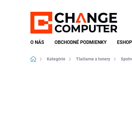
Prejsť
na
obsah
O NÁS
OBCHODNÉ PODMIENKY
ESHOP
Domov
Kategórie
Tlačiarne a tonery
Spotr
Neohodnotené
Podrobnosti hodn