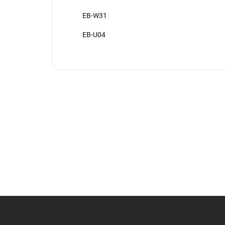
EB-W31
EB-U04
Z
á
p