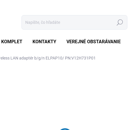
Hľadať
 KOMPLET
KONTAKTY
VEREJNÉ OBSTARÁVANIE
reless LAN adaptér b/g/n ELPAP10/ PN:V12H731P01
otenia
ZNAČKA:
EPSON
€147
€140 bez DPH
Jednotková
SKLADOM
(12 KS)
cena: