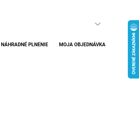
PRÁZDNY KOŠÍK
NÁKUPNÝ
KOŠÍK
NÁHRADNÉ PLNENIE
MOJA OBJEDNÁVKA
ZNAČKY