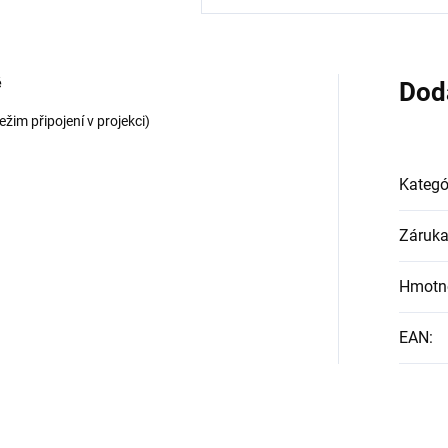
ě
Dod
žim připojení v projekci)
Kategó
Záruk
Hmotn
EAN
: