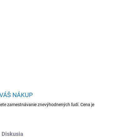
Pridať do košíka
 ELPAP10
OPÝTAŤ SA
STRÁŽIŤ
 VÁŠ NÁKUP
ete zamestnávanie znevýhodnených ľudí. Cena je
Diskusia