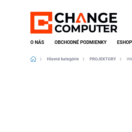
Prejsť
na
obsah
O NÁS
OBCHODNÉ PODMIENKY
ESHOP
Domov
Hlavné kategórie
PROJEKTORY
Wi
Neohodnotené
Podrobnosti hodn