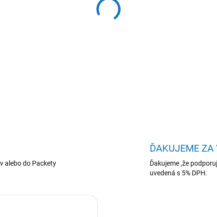
−
+
Wireless LAN adaptér b/g/n
DETAILNÉ INFORMÁCIE
ĎAKUJEME ZA
v alebo do Packety
Ďakujeme ,že podporuj
uvedená s 5% DPH.