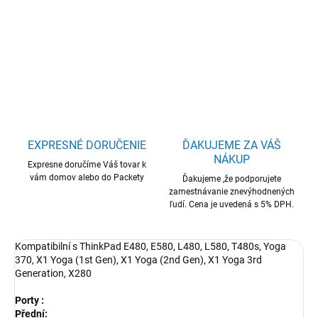
ThinkPad Hybrid USB-C with USB-A Dock SK
DETAILNÉ INFORMÁCIE
OPÝTAŤ SA
STRÁŽIŤ
EXPRESNÉ DORUČENIE
ĎAKUJEME ZA VÁŠ
NÁKUP
Expresne doručíme Váš tovar k
vám domov alebo do Packety
Ďakujeme ,že podporujete
zamestnávanie znevýhodnených
ľudí. Cena je uvedená s 5% DPH.
Kompatibilní s ThinkPad E480, E580, L480, L580, T480s, Yoga
370, X1 Yoga (1st Gen), X1 Yoga (2nd Gen), X1 Yoga 3rd
Generation, X280
Porty :
Přední: