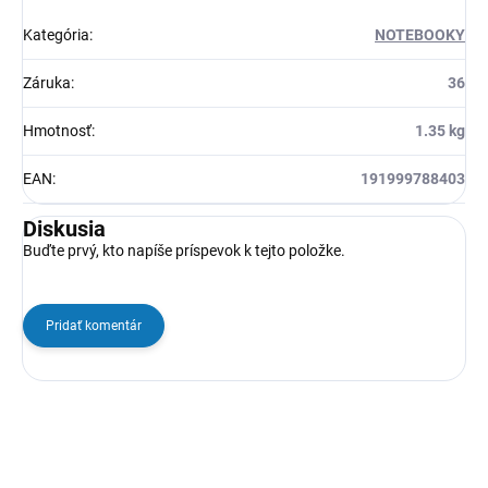
Kategória
:
NOTEBOOKY
Záruka
:
36
Hmotnosť
:
1.35 kg
EAN
:
191999788403
Diskusia
Buďte prvý, kto napíše príspevok k tejto položke.
Pridať komentár