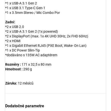
*1 x USB-A 3.1 Gen 2
*1 x USB 3.1 Type-C Gen-1
*1 x 3.5mm Stereo / Mic Combo Por
Zadní:
*2 x USB 2.0
*2 x USB-A 3.1 Gen 2 (1x powered)
*2 x DisplayPort (max. 1x 4K UHD 30Hz, 2x FHD 60Hz)
*2 x HDMI
*1 x Gigabit Ethernet RJ45 (PXE Boot, Wake- On Lan)
*1 x DC Power Slim-Tip
*dodáváno s 135W AC adaptérem
Rozměry :
171 x 32,5 x 80 mm
Hmotnost :
290 g
Záruka:
12 měsíců
Dodatočné parametre