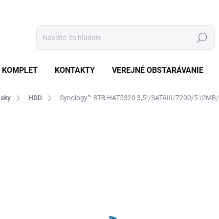
Hľadať
 KOMPLET
KONTAKTY
VEREJNÉ OBSTARÁVANIE
isky
HDD
Synology™ 8TB HAT5320 3,5"/SATAIII/7200/512MB/
otenia
ZNAČKA:
SYNOLOGY
€655
€623,80 bez DPH
Jednotková
SKLADOM
(5 KS)
cena: