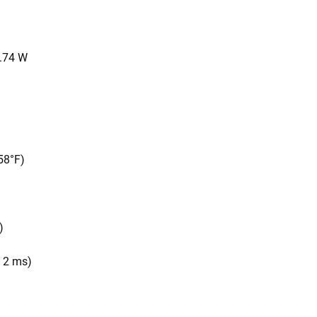
8.74 W
58°F)
)
 2 ms)