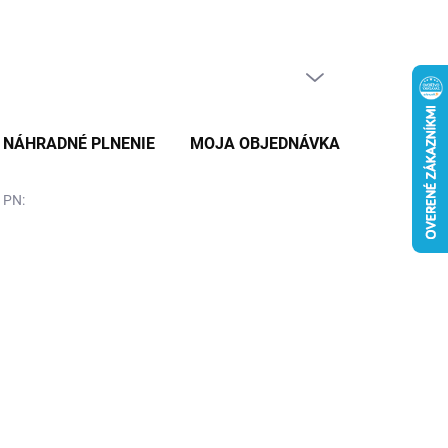
PRÁZDNY KOŠÍK
NÁKUPNÝ
KOŠÍK
NÁHRADNÉ PLNENIE
MOJA OBJEDNÁVKA
ZNAČKY
 PN: