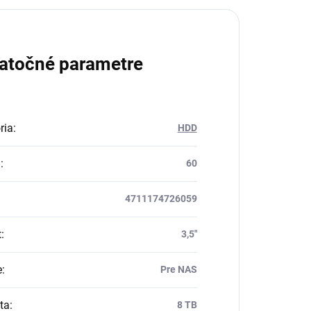
atočné parametre
ria
:
HDD
a
:
60
4711174726059
t
:
3,5"
e
:
Pre NAS
ta
:
8 TB