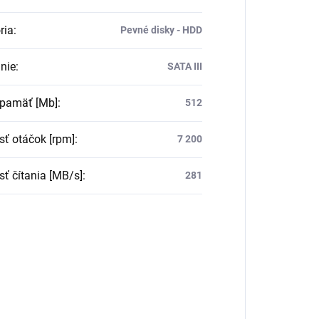
ria
:
Pevné disky - HDD
nie
:
SATA III
pamäť [Mb]
:
512
sť otáčok [rpm]
:
7 200
sť čítania [MB/s]
:
281