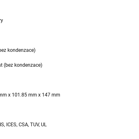
ry
(bez kondenzace)
st (bez kondenzace)
.1 mm x 101.85 mm x 147 mm
S, ICES, CSA, TUV, UL