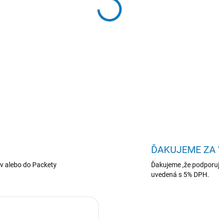
−
+
Synology™ 8TB HAT5320 3,5
DETAILNÉ INFORMÁCIE
ĎAKUJEME ZA
v alebo do Packety
Ďakujeme ,že podporuj
uvedená s 5% DPH.