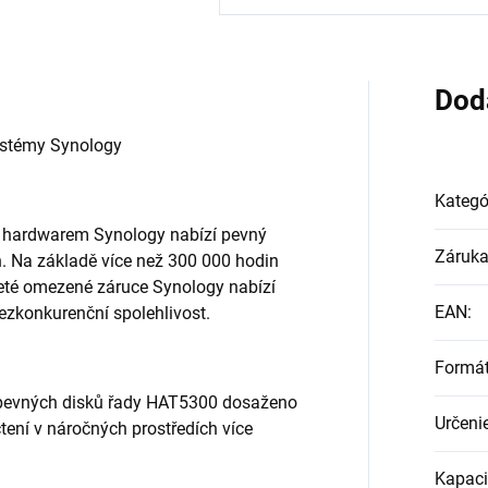
Dod
ystémy Synology
Kategó
 hardwarem Synology nabízí pevný
Záruk
. Na základě více než 300 000 hodin
5leté omezené záruce Synology nabízí
EAN
:
zkonkurenční spolehlivost.
Formá
u pevných disků řady HAT5300 dosaženo
Určeni
ení v náročných prostředích více
Kapaci