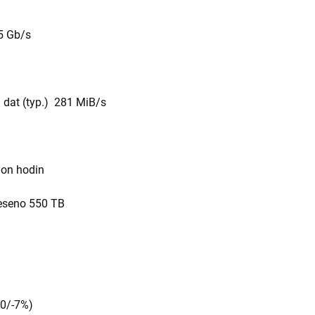
.5 Gb/s
 dat (typ.) 281 MiB/s
ion hodin
eseno 550 TB
10/-7%)