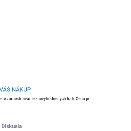
Pridať do košíka
"/SATAIII/7200/512MB
OPÝTAŤ SA
STRÁŽIŤ
 VÁŠ NÁKUP
ete zamestnávanie znevýhodnených ľudí. Cena je
Diskusia