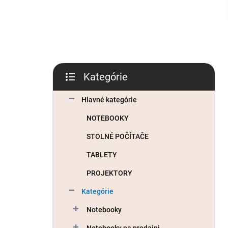
l
Kategórie
Preskočiť
kategórie
Hlavné kategórie
NOTEBOOKY
STOLNÉ POČÍTAČE
TABLETY
PROJEKTORY
Kategórie
Notebooky
Notebooky na predajni