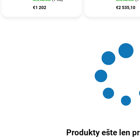
Cell 65W WLAN
PRO 500 Fpr
€1 202
€2 535,10
Backlit Kb W11Pro
4Cell 130W
3Y ProSpt/ PN:
3Y PrSpt/ P
Produkty ešte len p