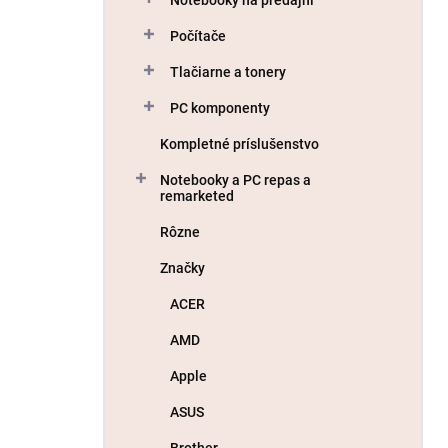
Počítače
Tlačiarne a tonery
PC komponenty
Kompletné príslušenstvo
Notebooky a PC repas a
remarketed
Rôzne
Značky
ACER
AMD
Apple
ASUS
Brother