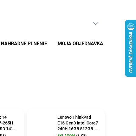
PRÁZDNY KOŠÍK
NÁKUPNÝ
KOŠÍK
NÁHRADNÉ PLNENIE
MOJA OBJEDNÁVKA
ZNAČKY
x 14
Lenovo ThinkPad
7-265H
E16 Gen3 Intel Core7
SD 14"
240H 16GB 512GB-
SSD 16"WUXGA IPS
 KS)
SKLADOM
(3 KS)