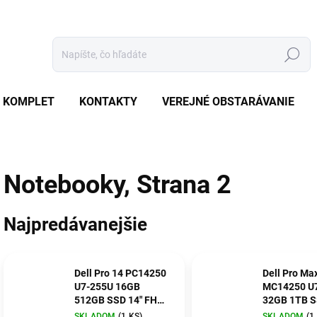
Hľadať
 KOMPLET
KONTAKTY
VEREJNÉ OBSTARÁVANIE
Notebooky
, Strana 2
Najpredávanejšie
Dell Pro 14 PC14250
Dell Pro Ma
U7-255U 16GB
MC14250 U
512GB SSD 14" FHD+
32GB 1TB S
IR Cam & Mic FgrPr 3
FHD+ IrCam RTX
SKLADOM
(1 KS)
SKLADOM
(1