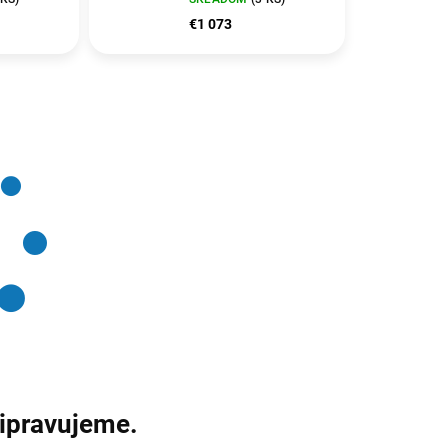
 Scr
AG IntelGraphics
€1 073
 W11 Pro
Win11Pro Black/ PN:
N:
ripravujeme.