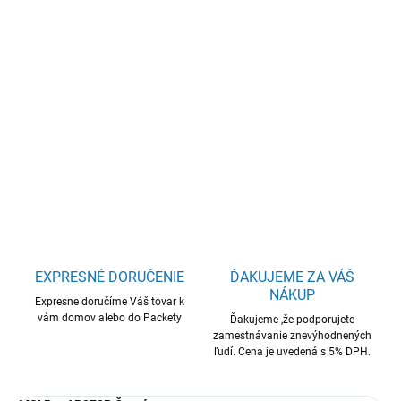
−
+
Pridať do košíka
MSI PRO/AP272P 14M-1077EU/AIO/i5-14400/8GB/512GB/Intel
int/W11H/3R
DETAILNÉ INFORMÁCIE
OPÝTAŤ SA
STRÁŽIŤ
EXPRESNÉ DORUČENIE
ĎAKUJEME ZA VÁŠ
NÁKUP
Expresne doručíme Váš tovar k
vám domov alebo do Packety
Ďakujeme ,že podporujete
zamestnávanie znevýhodnených
ľudí. Cena je uvedená s 5% DPH.