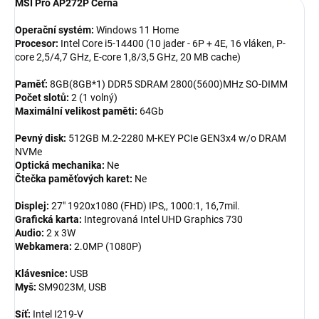
MSI Pro AP272P Černá
Operační systém:
Windows 11 Home
Procesor:
Intel Core i5-14400 (10 jader - 6P + 4E, 16 vláken, P-
core 2,5/4,7 GHz, E-core 1,8/3,5 GHz, 20 MB cache)
Paměť:
8GB(8GB*1) DDR5 SDRAM 2800(5600)MHz SO-DIMM
Počet slotů:
2 (1 volný)
Maximální velikost paměti:
64Gb
Pevný disk:
512GB M.2-2280 M-KEY PCIe GEN3x4 w/o DRAM
NVMe
Optická mechanika:
Ne
Čtečka paměťových karet:
Ne
Displej:
27" 1920x1080 (FHD) IPS,, 1000:1, 16,7mil.
Grafická karta:
Integrovaná Intel UHD Graphics 730
Audio:
2 x 3W
Webkamera:
2.0MP (1080P)
Klávesnice:
USB
Myš:
SM9023M, USB
Síť:
Intel I219-V