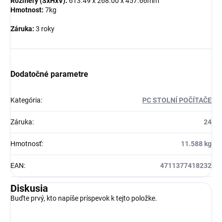
Rozměry (ŠxHxV):
613.49 x 268.00 x 457.66mm
Hmotnost:
7kg
Záruka:
3 roky
Dodatočné parametre
Kategória
:
PC STOLNÍ POČÍTAČE
Záruka
:
24
Hmotnosť
:
11.588 kg
EAN
:
4711377418232
Diskusia
Buďte prvý, kto napíše príspevok k tejto položke.