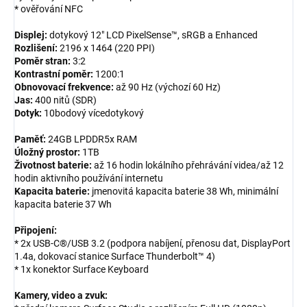
* ověřování NFC
Displej:
dotykový 12" LCD PixelSense™, sRGB a Enhanced
Rozlišení:
2196 x 1464 (220 PPI)
Poměr stran:
3:2
Kontrastní poměr:
1200:1
Obnovovací frekvence:
až 90 Hz (výchozí 60 Hz)
Jas:
400 nitů (SDR)
Dotyk:
10bodový vícedotykový
Paměť:
24GB LPDDR5x RAM
Úložný prostor:
1TB
Životnost baterie:
až 16 hodin lokálního přehrávání videa/až 12
hodin aktivního používání internetu
Kapacita baterie:
jmenovitá kapacita baterie 38 Wh, minimální
kapacita baterie 37 Wh
Připojení:
* 2x USB-C®/USB 3.2 (podpora nabíjení, přenosu dat, DisplayPort
1.4a, dokovací stanice Surface Thunderbolt™ 4)
* 1x konektor Surface Keyboard
Kamery, video a zvuk: