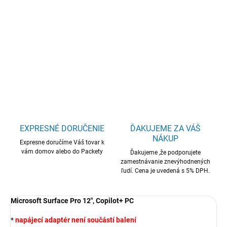
Microsoft Surface Pro 12" (1. edícia)/SD-X
Plus/12"/2196x1464/T/24GB/1TB/Adreno/W11P/Platinum/2R
DETAILNÉ INFORMÁCIE
OPÝTAŤ SA
STRÁŽIŤ
EXPRESNÉ DORUČENIE
ĎAKUJEME ZA VÁŠ
NÁKUP
Expresne doručíme Váš tovar k
vám domov alebo do Packety
Ďakujeme ,že podporujete
zamestnávanie znevýhodnených
ľudí. Cena je uvedená s 5% DPH.
Microsoft Surface Pro 12", Copilot+ PC
*
napájecí adaptér není součástí balení