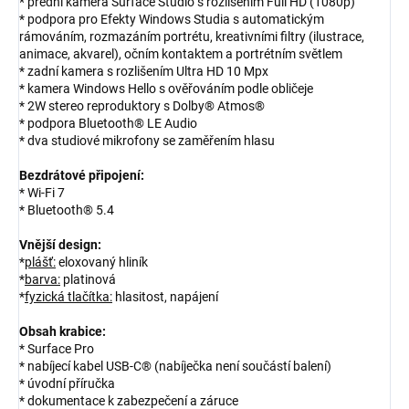
* přední kamera Surface Studio s rozlišením Full HD (1080p)
* podpora pro Efekty Windows Studia s automatickým
rámováním, rozmazáním portrétu, kreativními filtry (ilustrace,
animace, akvarel), očním kontaktem a portrétním světlem
* zadní kamera s rozlišením Ultra HD 10 Mpx
* kamera Windows Hello s ověřováním podle obličeje
* 2W stereo reproduktory s Dolby® Atmos®
* podpora Bluetooth® LE Audio
* dva studiové mikrofony se zaměřením hlasu
Bezdrátové připojení:
* Wi-Fi 7
* Bluetooth® 5.4
Vnější design:
*
plášť:
eloxovaný hliník
*
barva:
platinová
*
fyzická tlačítka:
hlasitost, napájení
Obsah krabice:
* Surface Pro
* nabíjecí kabel USB-C® (nabíječka není součástí balení)
* úvodní příručka
* dokumentace k zabezpečení a záruce