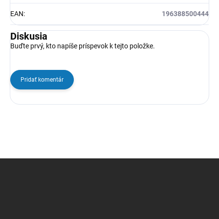
EAN
:
196388500444
Diskusia
Buďte prvý, kto napíše príspevok k tejto položke.
Pridať komentár
Z
á
p
ä
t
i