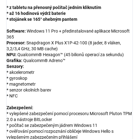
* z tabletu na přenosný počítač jedním kliknutím
* až 16 hodinová výdrž baterie
* stojánek se 165° ohebným pantem
Software:
Windows 11 Pro + předinstalované aplikace Microsoft
365
Procesor:
Snapdragon X Plus X1P-42-100 (8 jader, 8 vláken,
3,2/3,4 GHz, 30 MB cache)
NPU:
Qualcomm® Hexagon™ (45 bilionů operací za sekundu)
Grafika:
Qualcomm® Adreno™
Senzory:
* akcelerometr
* gyroskop
* magnetometr
* senzor okolních barev
* NFC
Zabezpečení:
* vylepšené zabezpečení pomocí procesoru Microsoft Pluton TPM
2.0 a nástroje BitLocker
* počítač se zabezpečeným jádrem Windows 11
* ověřování pomocí rozpoznání obličeje Windows Hello s
vylepšeným zabezpečením přihlášení