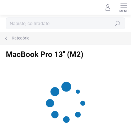
Prejsť
na
obsah
Hľadať
Kategórie
MacBook Pro 13" (M2)