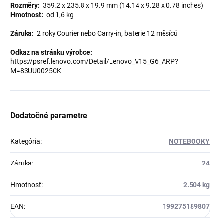
Rozměry:
359.2 x 235.8 x 19.9 mm (14.14 x 9.28 x 0.78 inches)
Hmotnost:
od 1,6 kg
Záruka:
2 roky Courier nebo Carry-in, baterie 12 měsíců
Odkaz na stránku výrobce:
https://psref.lenovo.com/Detail/Lenovo_V15_G6_ARP?
M=83UU0025CK
Dodatočné parametre
Kategória
:
NOTEBOOKY
Záruka
:
24
Hmotnosť
:
2.504 kg
EAN
:
199275189807