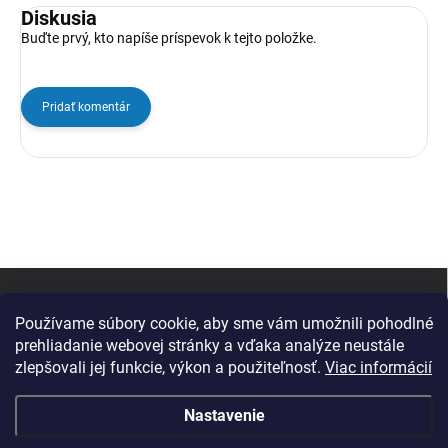
Diskusia
Buďte prvý, kto napíše príspevok k tejto položke.
Pridať komentár
Z
á
p
Používame súbory cookie, aby sme vám umožnili pohodlné
ä
prehliadanie webovej stránky a vďaka analýze neustále
t
zlepšovali jej funkcie, výkon a použiteľnosť.
Viac informácií
i
e
Nastavenie