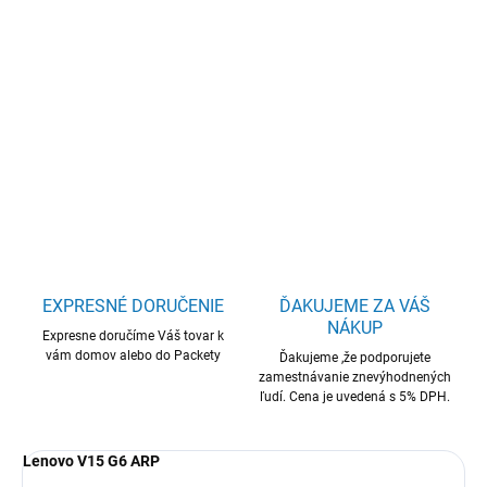
Lenovo V/G6 ARP/R3-110/15,6"/FHD/16GB/512GB/AMD int/bez
OS/Black/2R
DETAILNÉ INFORMÁCIE
OPÝTAŤ SA
STRÁŽIŤ
EXPRESNÉ DORUČENIE
ĎAKUJEME ZA VÁŠ
NÁKUP
Expresne doručíme Váš tovar k
vám domov alebo do Packety
Ďakujeme ,že podporujete
zamestnávanie znevýhodnených
ľudí. Cena je uvedená s 5% DPH.
Lenovo V15 G6 ARP