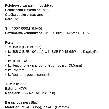
Polohovací zařízení:
TouchPad
Podsvícená klávesnice:
ano
Čtečka otisků prstu:
ano
Pero:
ne
Síť:
100/1000M (RJ-45)
Bezdrátová komunikace:
Wi-Fi 6, 802.11ax 2x2 + BT5.2
Porty:
* 2x USB-A (USB 5Gbps)
* 1x USB-C (USB 10Gbps), with USB PD 45-65W and DisplayPort
1.2
* 1x HDMI 1.4b
* 1x Headphone / microphone combo jack (3.5mm)
* 1x Ethernet (RJ-45)
* 1x Round tip power connector
TPM 2.0:
ano
Baterie:
47Wh
Napájení:
65W Round Tip (3-pin)
Barva:
Business Black
Materiál:
PC-ABS (Top), PC-ABS (Bottom)