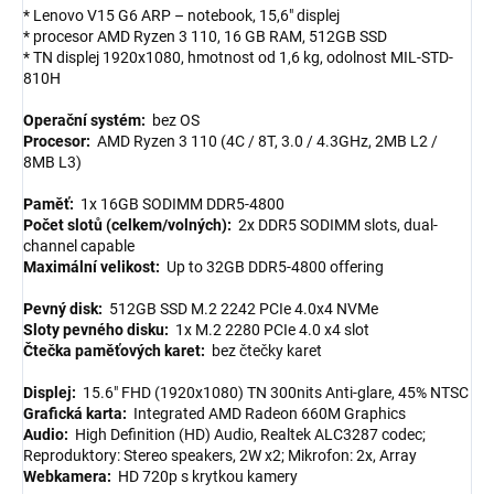
* Lenovo V15 G6 ARP – notebook, 15,6" displej
* procesor AMD Ryzen 3 110, 16 GB RAM, 512GB SSD
* TN displej 1920x1080, hmotnost od 1,6 kg, odolnost MIL-STD-
810H
Operační systém:
bez OS
Procesor:
AMD Ryzen 3 110 (4C / 8T, 3.0 / 4.3GHz, 2MB L2 /
8MB L3)
Paměť:
1x 16GB SODIMM DDR5-4800
Počet slotů (celkem/volných):
2x DDR5 SODIMM slots, dual-
channel capable
Maximální velikost:
Up to 32GB DDR5-4800 offering
Pevný disk:
512GB SSD M.2 2242 PCIe 4.0x4 NVMe
Sloty pevného disku:
1x M.2 2280 PCIe 4.0 x4 slot
Čtečka paměťových karet:
bez čtečky karet
Displej:
15.6" FHD (1920x1080) TN 300nits Anti-glare, 45% NTSC
Grafická karta:
Integrated AMD Radeon 660M Graphics
Audio:
High Definition (HD) Audio, Realtek ALC3287 codec;
Reproduktory: Stereo speakers, 2W x2; Mikrofon: 2x, Array
Webkamera:
HD 720p s krytkou kamery