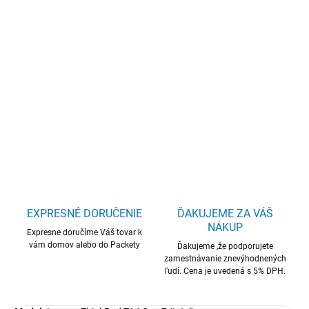
−
+
Pridať do košíka
Lenovo ThinkPad T/ThinkPad T14 G7/Intel Core Ultra 7
355/14"/WUXGA/32GB/512GB/Intel int/W11P/Black/3
DETAILNÉ INFORMÁCIE
OPÝTAŤ SA
STRÁŽIŤ
EXPRESNÉ DORUČENIE
ĎAKUJEME ZA VÁŠ
NÁKUP
Expresne doručíme Váš tovar k
vám domov alebo do Packety
Ďakujeme ,že podporujete
zamestnávanie znevýhodnených
ľudí. Cena je uvedená s 5% DPH.