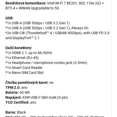
Bezdrátová komunikace:
Intel Wi-Fi 7 BE201, 802.11be 2x2 +
BT5.4 + WWAN Upgradable to 5G
USB:
*1x USB-A (USB 5Gbps / USB 3.2 Gen 1)
*1x USB-A (USB 5Gbps / USB 3.2 Gen 1), Always On
*2x USB-C® (Thunderbolt™ 4 / USB4® 40Gbps), with USB PD 3.0
and DisplayPort™ 2.1
Další konektory:
*1x HDMI 2.1, up to 4K/60Hz
*1x Ethernet (RJ-45)
*1x Headphone / microphone combo jack (3.5mm)
*1x Smart Card Reader
*1x Nano-SIM Card Slot
Čtečka paměťových karet:
ne
TPM 2.0:
ano
Baterie:
60 Wh
Napájení:
65W USB-C Slim GaN (3-pin)
TCO Certified:
ano
Barva:
Black