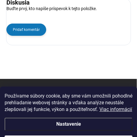
Diskusia
Buďte prvý, kto napíše príspevok k tejto položke.
Pridať komentár
Z
á
p
Používame súbory cookie, aby sme vám umožnili pohodlné
ä
prehliadanie webovej stránky a vďaka analýze neustále
t
zlepšovali jej funkcie, výkon a použiteľnosť.
Viac informácií
i
e
Nastavenie