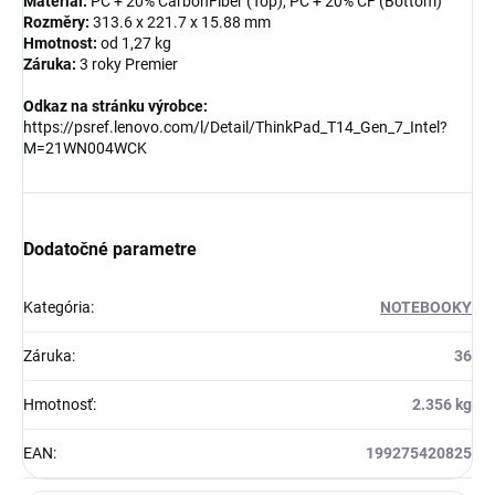
Materiál:
PC + 20% CarbonFiber (Top), PC + 20% CF (Bottom)
Rozměry:
313.6 x 221.7 x 15.88 mm
Hmotnost:
od 1,27 kg
Záruka:
3 roky Premier
Odkaz na stránku výrobce:
https://psref.lenovo.com/l/Detail/ThinkPad_T14_Gen_7_Intel?
M=21WN004WCK
Dodatočné parametre
Kategória
:
NOTEBOOKY
Záruka
:
36
Hmotnosť
:
2.356 kg
EAN
:
199275420825