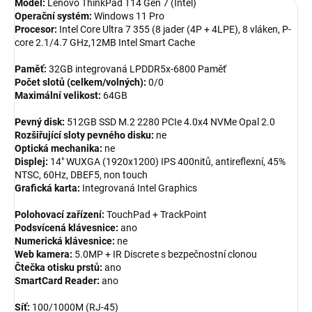
Model:
Lenovo ThinkPad T14 Gen 7 (Intel)
Operační systém:
Windows 11 Pro
Procesor:
Intel Core Ultra 7 355 (8 jader (4P + 4LPE), 8 vláken, P-
core 2.1/4.7 GHz,12MB Intel Smart Cache
Paměť:
32GB integrovaná LPDDR5x-6800 Paměť
Počet slotů (celkem/volných):
0/0
Maximální velikost:
64GB
Pevný disk:
512GB SSD M.2 2280 PCIe 4.0x4 NVMe Opal 2.0
Rozšiřující sloty pevného disku:
ne
Optická mechanika:
ne
Displej:
14" WUXGA (1920x1200) IPS 400nitů, antireflexní, 45%
NTSC, 60Hz, DBEF5, non touch
Grafická karta:
Integrovaná Intel Graphics
Polohovací zařízení:
TouchPad + TrackPoint
Podsvícená klávesnice:
ano
Numerická klávesnice:
ne
Web kamera:
5.0MP + IR Discrete s bezpečnostní clonou
Čtečka otisku prstů:
ano
SmartCard Reader:
ano
Síť:
100/1000M (RJ-45)