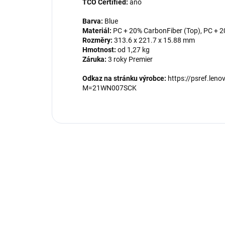
TCO Certified:
ano
Barva:
Blue
Materiál:
PC + 20% CarbonFiber (Top), PC + 
Rozměry:
313.6 x 221.7 x 15.88 mm
Hmotnost:
od 1,27 kg
Záruka:
3 roky Premier
Odkaz na stránku výrobce:
https://psref.len
M=21WN007SCK