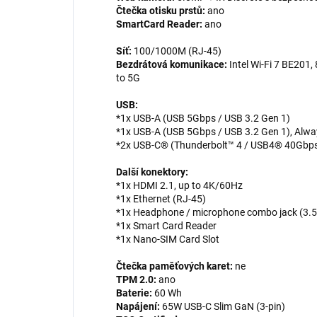
Čtečka otisku prstů:
ano
SmartCard Reader:
ano
Síť:
100/1000M (RJ-45)
Bezdrátová komunikace:
Intel Wi-Fi 7 BE201
to 5G
USB:
*1x USB-A (USB 5Gbps / USB 3.2 Gen 1)
*1x USB-A (USB 5Gbps / USB 3.2 Gen 1), Alw
*2x USB-C® (Thunderbolt™ 4 / USB4® 40Gbps)
Další konektory:
*1x HDMI 2.1, up to 4K/60Hz
*1x Ethernet (RJ-45)
*1x Headphone / microphone combo jack (3
*1x Smart Card Reader
*1x Nano-SIM Card Slot
Čtečka paměťových karet:
ne
TPM 2.0:
ano
Baterie:
60 Wh
Napájení:
65W USB-C Slim GaN (3-pin)