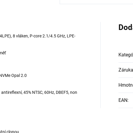
Dod
+ 4LPE), 8 vláken, P-core 2.1/4.5 GHz, LPE-
měť
Kategó
Záruk
NVMe Opal 2.0
Hmotn
antireflexní, 45% NTSC, 60Hz, DBEF5, non
EAN
:
tní clonou