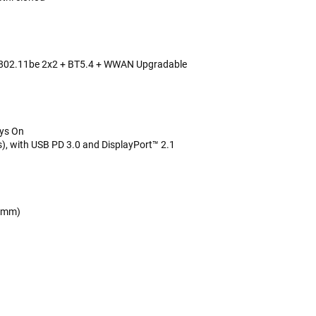
, 802.11be 2x2 + BT5.4 + WWAN Upgradable
ays On
, with USB PD 3.0 and DisplayPort™ 2.1
.5mm)