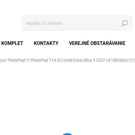
Hľadať
 KOMPLET
KONTAKTY
VEREJNÉ OBSTARÁVANIE
ovo ThinkPad T/ThinkPad T14 G7/Intel Core Ultra 5 325/14"/WUXGA/
otenia
ZNAČKA:
LENOVO
€2 302
€2 192,40 bez DPH
Jednotková
SKLADOM
(5 KS)
cena: