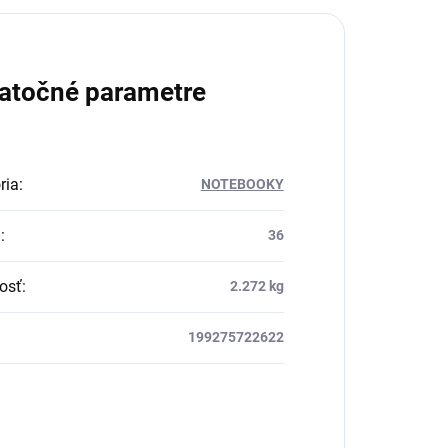
atočné parametre
ria
:
NOTEBOOKY
a
:
36
osť
:
2.272 kg
199275722622