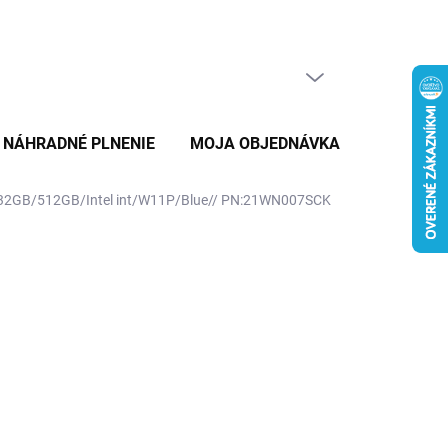
PRÁZDNY KOŠÍK
NÁKUPNÝ
KOŠÍK
NÁHRADNÉ PLNENIE
MOJA OBJEDNÁVKA
ZNAČKY
T/32GB/512GB/Intel int/W11P/Blue// PN:21WN007SCK