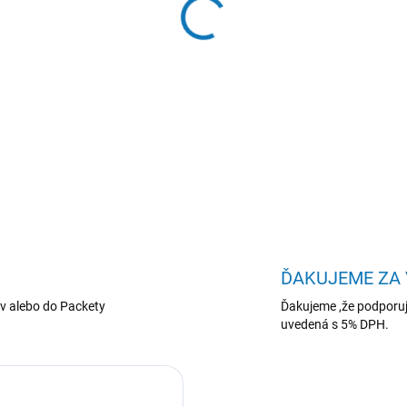
−
+
Lenovo ThinkPad T/ThinkPad 
325/14"/WUXGA/T/32GB/512
DETAILNÉ INFORMÁCIE
ĎAKUJEME ZA
v alebo do Packety
Ďakujeme ,že podporuj
uvedená s 5% DPH.