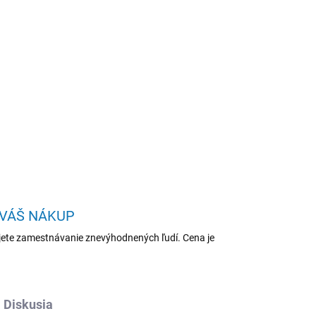
Pridať do košíka
T14 G7/Intel Core Ultra 5
GB/Intel int/W11P/Blue/
OPÝTAŤ SA
STRÁŽIŤ
 VÁŠ NÁKUP
ete zamestnávanie znevýhodnených ľudí. Cena je
Diskusia