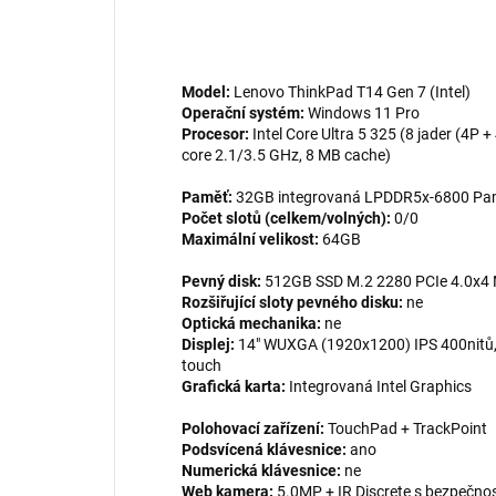
Model:
Lenovo ThinkPad T14 Gen 7 (Intel)
Operační systém:
Windows 11 Pro
Procesor:
Intel Core Ultra 5 325 (8 jader (4P 
core 2.1/3.5 GHz, 8 MB cache)
Paměť:
32GB integrovaná LPDDR5x-6800 Pa
Počet slotů (celkem/volných):
0/0
Maximální velikost:
64GB
Pevný disk:
512GB SSD M.2 2280 PCIe 4.0x4 
Rozšiřující sloty pevného disku:
ne
Optická mechanika:
ne
Displej:
14" WUXGA (1920x1200) IPS 400nitů, 
touch
Grafická karta:
Integrovaná Intel Graphics
Polohovací zařízení:
TouchPad + TrackPoint
Podsvícená klávesnice:
ano
Numerická klávesnice:
ne
Web kamera:
5.0MP + IR Discrete s bezpečnos