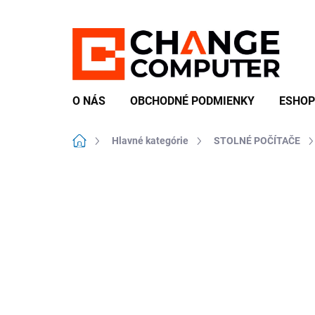
Prejsť
na
obsah
O NÁS
OBCHODNÉ PODMIENKY
ESHOP
Domov
Hlavné kategórie
STOLNÉ POČÍTAČE
Neohodnotené
Podrobnosti hodn