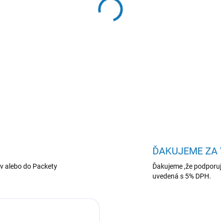
−
+
Lenovo ThinkCentre neo/50
int/W11P/3ROn-Site
DETAILNÉ INFORMÁCIE
ĎAKUJEME ZA
v alebo do Packety
Ďakujeme ,že podporuj
uvedená s 5% DPH.