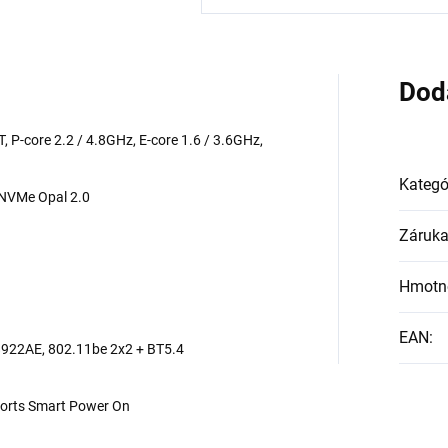
Dod
T, P-core 2.2 / 4.8GHz, E-core 1.6 / 3.6GHz,
Kategó
NVMe Opal 2.0
Záruk
Hmotn
EAN
:
8922AE, 802.11be 2x2 + BT5.4
ports Smart Power On