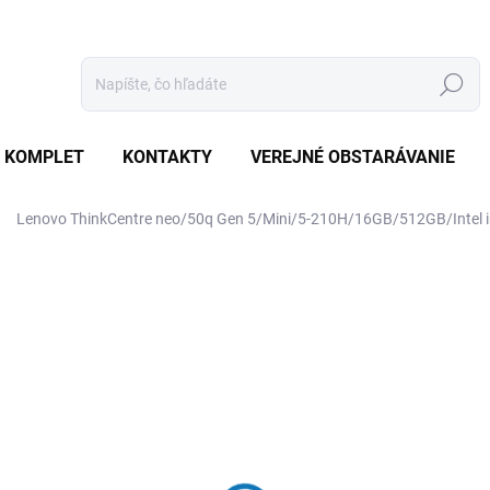
Hľadať
 KOMPLET
KONTAKTY
VEREJNÉ OBSTARÁVANIE
Lenovo ThinkCentre neo/50q Gen 5/Mini/5-210H/16GB/512GB/Intel
otenia
ZNAČKA:
LENOVO
€1 033
€983,80 bez DPH
Jednotková
SKLADOM
(20 KS)
cena: