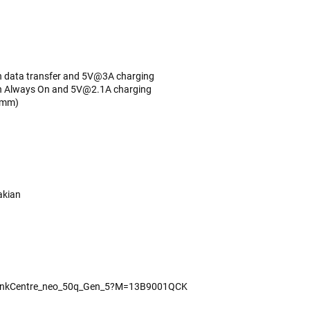
h data transfer and 5V@3A charging
th Always On and 5V@2.1A charging
5mm)
akian
/ThinkCentre_neo_50q_Gen_5?M=13B9001QCK