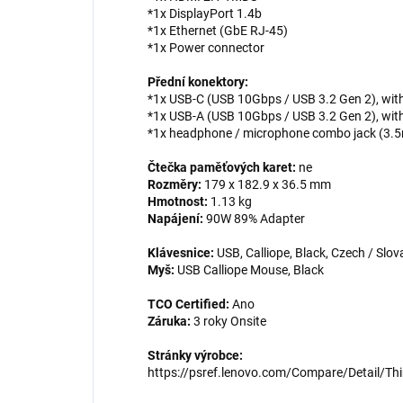
*1x DisplayPort 1.4b
*1x Ethernet (GbE RJ-45)
*1x Power connector
Přední konektory:
*1x USB-C (USB 10Gbps / USB 3.2 Gen 2), wit
*1x USB-A (USB 10Gbps / USB 3.2 Gen 2), wi
*1x headphone / microphone combo jack (3.
Čtečka paměťových karet:
ne
Rozměry:
179 x 182.9 x 36.5 mm
Hmotnost:
1.13 kg
Napájení:
90W 89% Adapter
Klávesnice:
USB, Calliope, Black, Czech / Slov
Myš:
USB Calliope Mouse, Black
TCO Certified:
Ano
Záruka:
3 roky Onsite
Stránky výrobce:
https://psref.lenovo.com/Compare/Detail