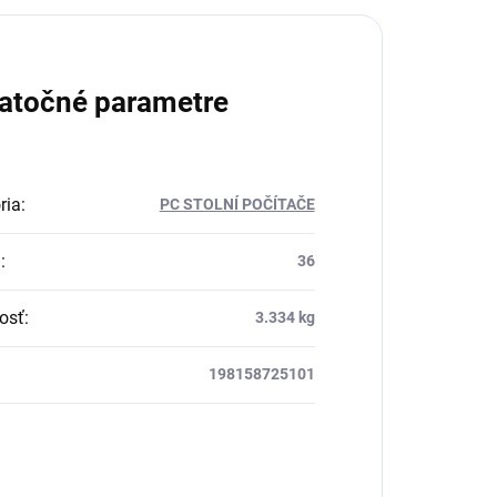
atočné parametre
ria
:
PC STOLNÍ POČÍTAČE
a
:
36
osť
:
3.334 kg
198158725101