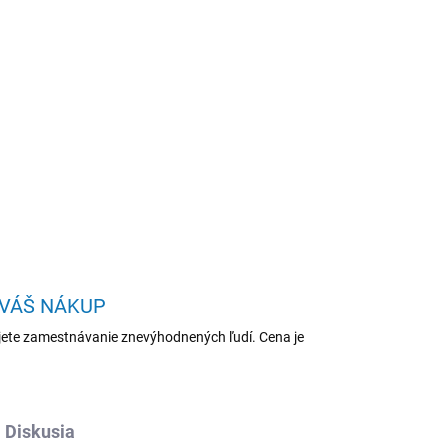
Pridať do košíka
q Gen 5/Mini/5-210H/16GB/512GB/Intel
OPÝTAŤ SA
STRÁŽIŤ
 VÁŠ NÁKUP
ete zamestnávanie znevýhodnených ľudí. Cena je
Diskusia