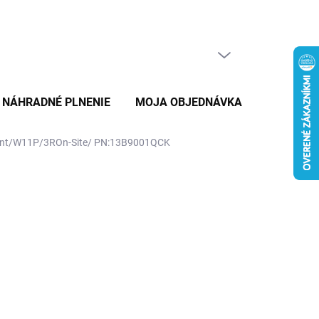
PRÁZDNY KOŠÍK
NÁKUPNÝ
KOŠÍK
NÁHRADNÉ PLNENIE
MOJA OBJEDNÁVKA
ZNAČKY
 int/W11P/3ROn-Site/ PN:13B9001QCK