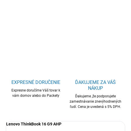
Lenovo ThinkBook/16 G9/R7-250/16"/WUXGA/32GB/1TB/AMD
int/W11P/Silver/3R On-Site
DETAILNÉ INFORMÁCIE
OPÝTAŤ SA
STRÁŽIŤ
EXPRESNÉ DORUČENIE
ĎAKUJEME ZA VÁŠ
NÁKUP
Expresne doručíme Váš tovar k
vám domov alebo do Packety
Ďakujeme ,že podporujete
zamestnávanie znevýhodnených
ľudí. Cena je uvedená s 5% DPH.
Lenovo ThinkBook 16 G9 AHP