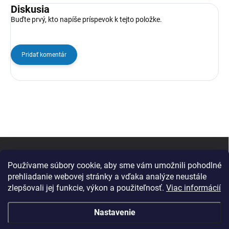
Diskusia
Buďte prvý, kto napíše príspevok k tejto položke.
Pridať komentár
Z
á
p
Používame súbory cookie, aby sme vám umožnili pohodlné
ä
prehliadanie webovej stránky a vďaka analýze neustále
t
zlepšovali jej funkcie, výkon a použiteľnosť.
Viac informácií
i
e
Nastavenie