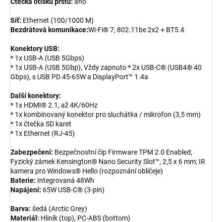
Čtečka otisků prstů:
ano
Síť:
Ethernet (100/1000 M)
Bezdrátová komunikace:
Wi-Fi® 7, 802.11be 2x2 + BT5.4
Konektory USB:
* 1x USB-A (USB 5Gbps)
* 1x USB-A (USB 5Gbp), Vždy zapnuto * 2x USB-C® (USB4® 40
Gbps), s USB PD 45-65W a DisplayPort™ 1.4a
Další konektory:
* 1x HDMI® 2.1, až 4K/60Hz
* 1x kombinovaný konektor pro sluchátka / mikrofon (3,5 mm)
* 1x čtečka SD karet
* 1x Ethernet (RJ-45)
Zabezpečení:
Bezpečnostní čip Firmware TPM 2.0 Enabled;
Fyzický zámek Kensington® Nano Security Slot™, 2,5 x 6 mm; IR
kamera pro Windows® Hello (rozpoznání obličeje)
Baterie:
Integrovaná 48Wh
Napájení:
65W USB-C® (3-pin)
Barva:
šedá (Arctic Grey)
Materiál:
Hliník (top), PC-ABS (bottom)