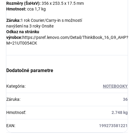
Rozměry (ŠxHxV):
356 x 253.5 x 17.5 mm
Hmotnost:
cca 1,7 kg
Záruka:
1 rok Courier/Carry-in s možností
navýšení na 3 roky Onsite
Odkaz na stránku
výrobce:
https://psref.lenovo.com/Detail/ThinkBook_16_G9_AHP?
M=21UT0054CK
Dodatočné parametre
Kategória
:
NOTEBOOKY
Záruka
:
36
Hmotnosť
:
2.748 kg
EAN
:
199273581221