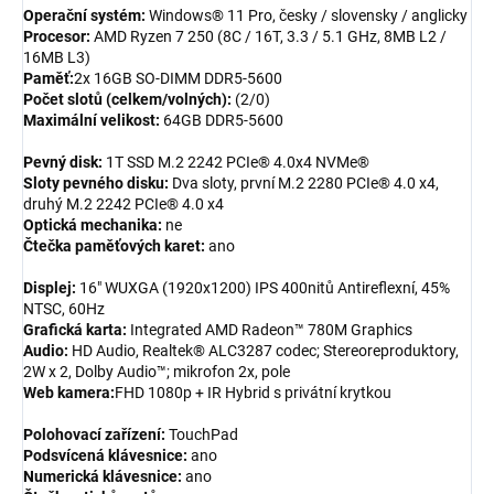
Operační systém:
Windows® 11 Pro, česky / slovensky / anglicky
Procesor:
AMD Ryzen 7 250 (8C / 16T, 3.3 / 5.1 GHz, 8MB L2 /
16MB L3)
Paměť:
2x 16GB SO-DIMM DDR5-5600
Počet slotů (celkem/volných):
(2/0)
Maximální velikost:
64GB DDR5-5600
Pevný disk:
1T SSD M.2 2242 PCIe® 4.0x4 NVMe®
Sloty pevného disku:
Dva sloty, první M.2 2280 PCIe® 4.0 x4,
druhý M.2 2242 PCIe® 4.0 x4
Optická mechanika:
ne
Čtečka paměťových karet:
ano
Displej:
16" WUXGA (1920x1200) IPS 400nitů Antireflexní, 45%
NTSC, 60Hz
Grafická karta:
Integrated AMD Radeon™ 780M Graphics
Audio:
HD Audio, Realtek® ALC3287 codec; Stereoreproduktory,
2W x 2, Dolby Audio™; mikrofon 2x, pole
Web kamera:
FHD 1080p + IR Hybrid s privátní krytkou
Polohovací zařízení:
TouchPad
Podsvícená klávesnice:
ano
Numerická klávesnice:
ano