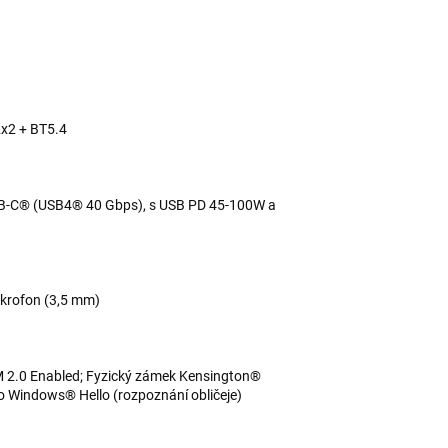
2x2 + BT5.4
SB-C® (USB4® 40 Gbps), s USB PD 45-100W a
ikrofon (3,5 mm)
 2.0 Enabled; Fyzický zámek Kensington®
ro Windows® Hello (rozpoznání obličeje)