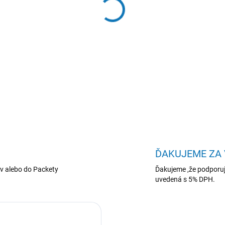
−
+
Lenovo ThinkBook/16 G9 
int/W11H/Gray/3R On-Site
DETAILNÉ INFORMÁCIE
ĎAKUJEME ZA
v alebo do Packety
Ďakujeme ,že podporuj
uvedená s 5% DPH.