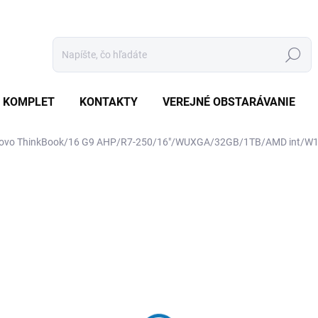
Hľadať
 KOMPLET
KONTAKTY
VEREJNÉ OBSTARÁVANIE
ovo ThinkBook/16 G9 AHP/R7-250/16"/WUXGA/32GB/1TB/AMD int/W1
otenia
ZNAČKA:
LENOVO
€1 330
€1 266,70 bez DPH
Jednotková
SKLADOM
(20 KS)
cena: