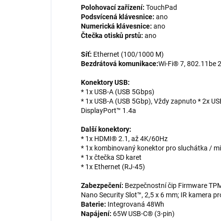
Polohovací zařízení:
TouchPad
Podsvícená klávesnice:
ano
Numerická klávesnice:
ano
Čtečka otisků prstů:
ano
Síť:
Ethernet (100/1000 M)
Bezdrátová komunikace:
Wi-Fi® 7, 802.11be 
Konektory USB:
* 1x USB-A (USB 5Gbps)
* 1x USB-A (USB 5Gbp), Vždy zapnuto * 2x U
DisplayPort™ 1.4a
Další konektory:
* 1x HDMI® 2.1, až 4K/60Hz
* 1x kombinovaný konektor pro sluchátka / m
* 1x čtečka SD karet
* 1x Ethernet (RJ-45)
Zabezpečení:
Bezpečnostní čip Firmware TPM
Nano Security Slot™, 2,5 x 6 mm; IR kamera p
Baterie:
Integrovaná 48Wh
Napájení:
65W USB-C® (3-pin)