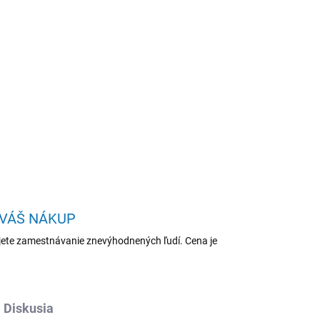
Pridať do košíka
AHP/R7-250/16"/WUXGA/32GB/1TB/AMD
OPÝTAŤ SA
STRÁŽIŤ
 VÁŠ NÁKUP
ete zamestnávanie znevýhodnených ľudí. Cena je
Diskusia