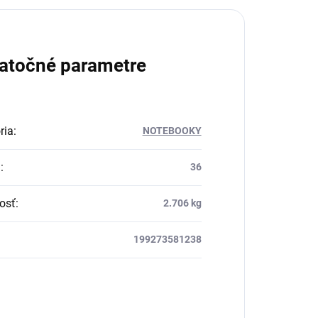
atočné parametre
ria
:
NOTEBOOKY
a
:
36
osť
:
2.706 kg
199273581238