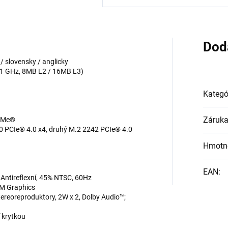
Dod
 slovensky / anglicky
5.1 GHz, 8MB L2 / 16MB L3)
Kategó
Záruk
NVMe®
80 PCIe® 4.0 x4, druhý M.2 2242 PCIe® 4.0
Hmotn
EAN
:
ntireflexní, 45% NTSC, 60Hz
M Graphics
ereoreproduktory, 2W x 2, Dolby Audio™;
 krytkou