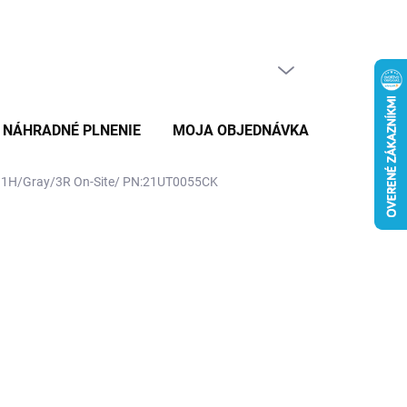
PRÁZDNY KOŠÍK
NÁKUPNÝ
KOŠÍK
NÁHRADNÉ PLNENIE
MOJA OBJEDNÁVKA
ZNAČKY
1H/Gray/3R On-Site/ PN:21UT0055CK