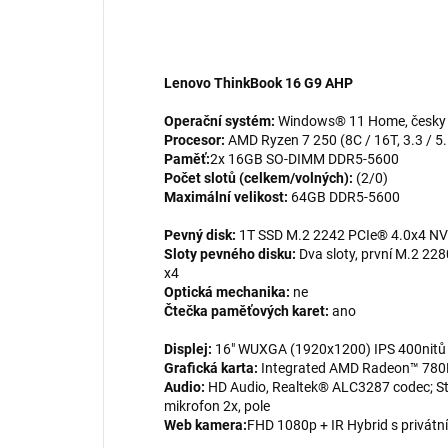
Lenovo ThinkBook 16 G9 AHP
Operační systém:
Windows® 11 Home, česky /
Procesor:
AMD Ryzen 7 250 (8C / 16T, 3.3 / 
Paměť:
2x 16GB SO-DIMM DDR5-5600
Počet slotů (celkem/volných):
(2/0)
Maximální velikost:
64GB DDR5-5600
Pevný disk:
1T SSD M.2 2242 PCIe® 4.0x4 
Sloty pevného disku:
Dva sloty, první M.2 22
x4
Optická mechanika:
ne
Čtečka paměťových karet:
ano
Displej:
16" WUXGA (1920x1200) IPS 400nitů A
Grafická karta:
Integrated AMD Radeon™ 780
Audio:
HD Audio, Realtek® ALC3287 codec; St
mikrofon 2x, pole
Web kamera:
FHD 1080p + IR Hybrid s privátní