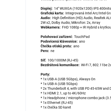
Displej:
14" WUXGA (1920x1200) IPS 400nits 
Grafická karta:
Integrovaná Intel Arc/Intel G
Audio:
High Definition (HD) Audio, Realtek A
2W x2, Dolby Audio; Mikrofon: 2x, Array
Webkamera:
FHD 1080p + IR Hybrid s krytko
Polohovací zařízení:
TouchPad
Podsvícená klávesnice:
ano
Čtečka otisků prstu:
ano
Pero:
ne
Síť:
100/1000M (RJ-45)
Bezdrátová komunikace:
Wi-Fi 7, 802.11be 2
Porty:
* 1x USB-A (USB 5Gbps), Always On
* 1x USB-A (USB 5Gbps)
* 2x Thunderbolt 4, with USB PD 45-65W and D
* 1x HDMI 2.1, up to 4K/60Hz
* 1x Headphone / microphone combo jack (3
* 1x Ethernet (RJ-45)
* 1x čtečka SD karet