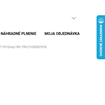
PRÁZDNY KOŠÍK
NÁKUPNÝ
KOŠÍK
NÁHRADNÉ PLNENIE
MOJA OBJEDNÁVKA
ZNAČKY
/W11P/Gray/3R/ PN:21UX002YCK