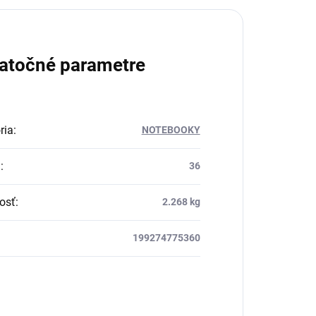
atočné parametre
ria
:
NOTEBOOKY
a
:
36
osť
:
2.268 kg
199274775360