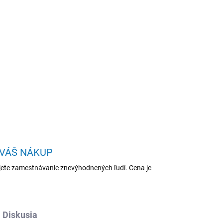
Pridať do košíka
PL/U5-325/14"/WUXGA/16GB/512GB/Intel
OPÝTAŤ SA
STRÁŽIŤ
 VÁŠ NÁKUP
ete zamestnávanie znevýhodnených ľudí. Cena je
Diskusia