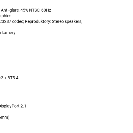
Anti-glare, 45% NTSC, 60Hz
raphics
LC3287 codec; Reproduktory: Stereo speakers,
u kamery
x2 + BT5.4
isplayPort 2.1
.5mm)