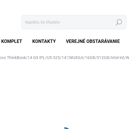
Hľadať
 KOMPLET
KONTAKTY
VEREJNÉ OBSTARÁVANIE
ovo ThinkBook/14 G9 IPL/U5-325/14"/WUXGA/16GB/512GB/Intel int
otenia
ZNAČKA:
LENOVO
€1 222
€1 163,80 bez DPH
Jednotková
SKLADOM
(20 KS)
cena: