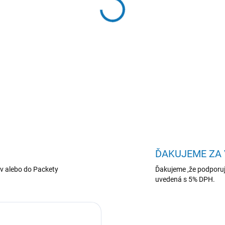
−
+
Lenovo ThinkBook/14 G9 I
int/W11P/Gray/3R
DETAILNÉ INFORMÁCIE
ĎAKUJEME ZA
v alebo do Packety
Ďakujeme ,že podporuj
uvedená s 5% DPH.