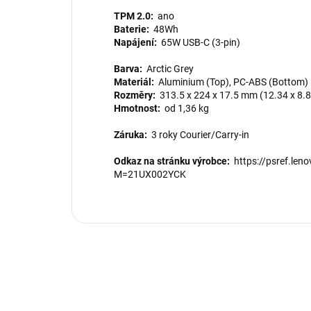
TPM 2.0:
ano
Baterie:
48Wh
Napájení:
65W USB-C (3-pin)
Barva:
Arctic Grey
Materiál:
Aluminium (Top), PC-ABS (Bottom)
Rozměry:
313.5 x 224 x 17.5 mm (12.34 x 8.8
Hmotnost:
od 1,36 kg
Záruka:
3 roky Courier/Carry-in
Odkaz na stránku výrobce:
https://psref.len
M=21UX002YCK