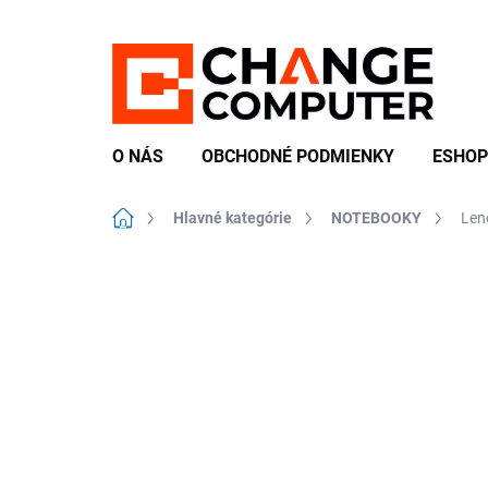
Prejsť
na
obsah
O NÁS
OBCHODNÉ PODMIENKY
ESHOP
Domov
Hlavné kategórie
NOTEBOOKY
Len
Neohodnotené
Podrobnosti hodn