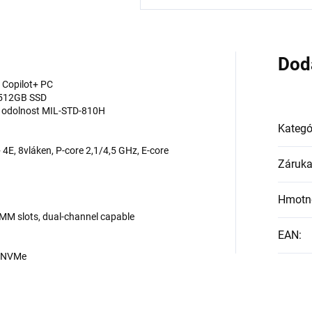
Dod
, Copilot+ PC
, 512GB SSD
g, odolnost MIL-STD-810H
Kategó
+ 4E, 8vláken, P-core 2,1/4,5 GHz, E-core
Záruk
Hmotn
M slots, dual-channel capable
EAN
:
4 NVMe