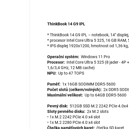
ThinkBook 14 G9 IPL
* ThinkBook 14 G9 IPL – notebook, 14" displej
* procesor Intel Core Ultra 5 325, 16 GB RAM
* IPS displej 1920x1200, hmotnost od 1,36 k
Operační systém:
Windows 11 Pro
Procesor:
Intel Core Ultra 5 325 (8 jader - 4P 
1,6/3,4 GHz, 12 MB cache)
NPU:
Up to 47 TOPS
Paměť:
1x 16GB SODIMM DDR5-5600
Počet slotů (celkem/volných):
2x DDR5 SODIM
Maximální velikost:
Up to 64GB DDR5-5600
Pevný disk:
512GB SSD M.2 2242 PCIe 4.0x
Sloty pevného disku:
2x M.2 slots
• 1x M.2 2242 PCIe 4.0 x4 slot
• 1x M.2 2280 PCIe 4.0 x4 slot
Čtečka paměťových karet:
čtečka SD karet