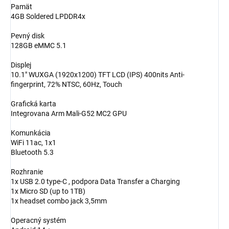
Pamät
4GB Soldered LPDDR4x
Pevný disk
128GB eMMC 5.1
Displej
10.1" WUXGA (1920x1200) TFT LCD (IPS) 400nits Anti-
fingerprint, 72% NTSC, 60Hz, Touch
Grafická karta
Integrovana Arm Mali-G52 MC2 GPU
Komunkácia
WiFi 11ac, 1x1
Bluetooth 5.3
Rozhranie
1x USB 2.0 type-C , podpora Data Transfer a Charging
1x Micro SD (up to 1TB)
1x headset combo jack 3,5mm
Operacný systém