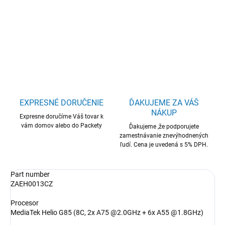
Lenovo TAB 10.1"WUXGA MTK 4GB 128GB Wifi Luna Grey
DETAILNÉ INFORMÁCIE
OPÝTAŤ SA
STRÁŽIŤ
EXPRESNÉ DORUČENIE
ĎAKUJEME ZA VÁŠ
NÁKUP
Expresne doručíme Váš tovar k
vám domov alebo do Packety
Ďakujeme ,že podporujete
zamestnávanie znevýhodnených
ľudí. Cena je uvedená s 5% DPH.
Part number
ZAEH0013CZ
Procesor
MediaTek Helio G85 (8C, 2x A75 @2.0GHz + 6x A55 @1.8GHz)