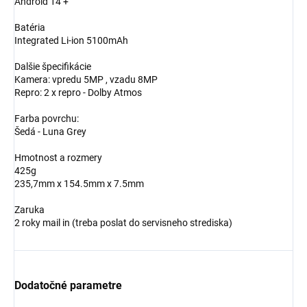
Android 14 +
Batéria
Integrated Li-ion 5100mAh
Dalšie špecifikácie
Kamera: vpredu 5MP , vzadu 8MP
Repro: 2 x repro - Dolby Atmos
Farba povrchu:
Šedá - Luna Grey
Hmotnost a rozmery
425g
235,7mm x 154.5mm x 7.5mm
Zaruka
2 roky mail in (treba poslat do servisneho strediska)
Dodatočné parametre