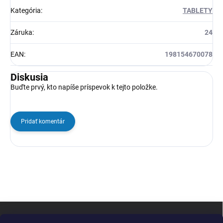
Kategória
:
TABLETY
Záruka
:
24
EAN
:
198154670078
Diskusia
Buďte prvý, kto napíše príspevok k tejto položke.
Pridať komentár
Z
á