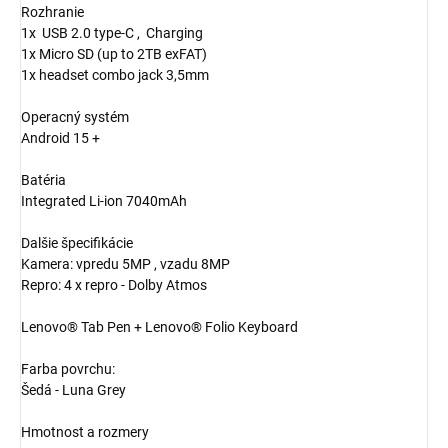
Rozhranie
1x USB 2.0 type-C , Charging
1x Micro SD (up to 2TB exFAT)
1x headset combo jack 3,5mm
Operacný systém
Android 15 +
Batéria
Integrated Li-ion 7040mAh
Dalšie špecifikácie
Kamera: vpredu 5MP , vzadu 8MP
Repro: 4 x repro - Dolby Atmos
Lenovo® Tab Pen + Lenovo® Folio Keyboard
Farba povrchu:
Šedá - Luna Grey
Hmotnost a rozmery