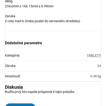
480g
254,6mm x 166.15mm x 6.99mm
Zaruka
2 roky mail in (treba poslat do servisneho strediska)
Dodatočné parametre
Kategória
:
TABLETY
Záruka
:
24
Hmotnosť
:
0.48 kg
Diskusia
Buďte prvý, kto napíše príspevok k tejto položke.