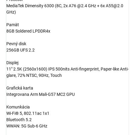
MediaTek Dimensity 6300 (8C, 2x A76 @2.4 GHz + 6x A55@2.0
GHz)
Pamät
8GB Soldered LPDDR4x
Pevný disk
256GB UFS 2.2
Displej
11" 2.5K (2560x1600) IPS 500nits Anti-fingerprint, Paper-like Anti-
glare, 72% NTSC, 90Hz, Touch
Grafická karta
Integrovana Arm Mali-G57 MC2 GPU
Komunkácia
Wi-Fi® 5, 802.11ac 1x1
Bluetooth 5.2
WWAN: 5G Sub-6 GHz