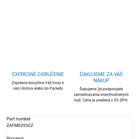
Lenovo IdeaTAB 11"2.5K Matte Display MTK 8GB 256GB PEN
5G Android15 - Keyboard Luna Grey
DETAILNÉ INFORMÁCIE
OPÝTAŤ SA
STRÁŽIŤ
EXPRESNÉ DORUČENIE
ĎAKUJEME ZA VÁŠ
NÁKUP
Expresne doručíme Váš tovar k
vám domov alebo do Packety
Ďakujeme ,že podporujete
zamestnávanie znevýhodnených
ľudí. Cena je uvedená s 5% DPH.
Part number
ZAFM0293CZ
Procesor