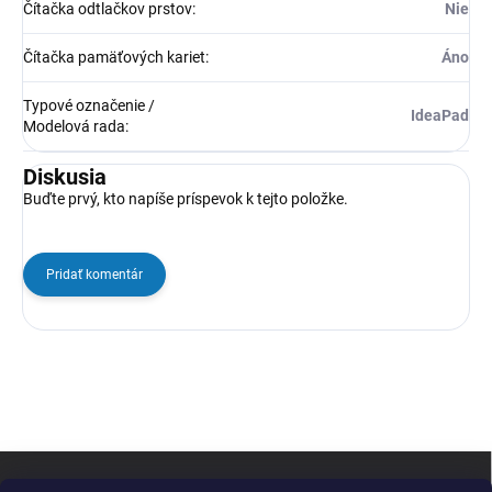
Čítačka odtlačkov prstov
:
Nie
Čítačka pamäťových kariet
:
Áno
Typové označenie /
IdeaPad
Modelová rada
:
Diskusia
Buďte prvý, kto napíše príspevok k tejto položke.
Pridať komentár
Z
á