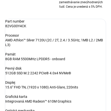
zamestnávanie znevýhodnených
ľudí. Cena je uvedená s 5% DPH.
Part number
82VG00Y4CK
Procesor
AMD Athlon™ Silver 7120U (2C / 2T, 2.4 / 3.5GHz, 1MB L2 / 2MB
L3)
Pamät
8GB RAM 5500MHz LPDDR5 - onboard
Pevný disk
512GB SSD M.2 2242 PCIe® 4.0x4 NVMe®
Displej
15.6" FHD TN, (1920 x 1080) Anti-Glare, 220nits
Grafická karta
Integrovaná AMD Radeon™ 610M Graphics
Optická mechanika