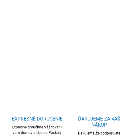
€387,60 bez DPH
Jednotková
SKLADOM
(5 KS)
cena:
−
+
Pridať do košíka
Lenovo IdeaPad 1 15AMN7 AMD Athlon Silver 7120U 8GB 512GB-
SSD 15.6"FHD TN IntegRadeon Win11Home Cloud Grey
DETAILNÉ INFORMÁCIE
OPÝTAŤ SA
STRÁŽIŤ
EXPRESNÉ DORUČENIE
ĎAKUJEME ZA VÁŠ
NÁKUP
Expresne doručíme Váš tovar k
vám domov alebo do Packety
Ďakujeme ,že podporujete