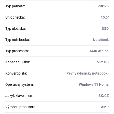
Typ pamäte
:
LPDDR5
Uhlopriečka
:
15,6"
Typ úložiska
:
SSD
Typ notebooku
:
Notebook
Typ procesora
:
AMD Athlon
Kapacita Disku
:
512 GB
Konvertibilita
:
Pevný (klasický notebook)
Operačný systém
:
Windows 11 Home
Jazyk klávesnice
:
SK/CZ
Výrobca procesora
:
AMD