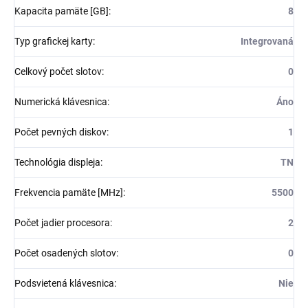
Kapacita pamäte [GB]
:
8
Typ grafickej karty
:
Integrovaná
Celkový počet slotov
:
0
Numerická klávesnica
:
Áno
Počet pevných diskov
:
1
Technológia displeja
:
TN
Frekvencia pamäte [MHz]
:
5500
Počet jadier procesora
:
2
Počet osadených slotov
:
0
Podsvietená klávesnica
:
Nie