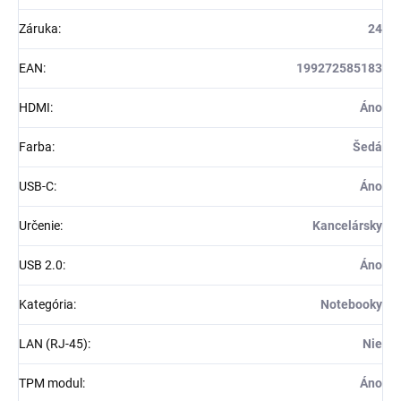
Záruka
:
24
EAN
:
199272585183
HDMI
:
Áno
Farba
:
Šedá
USB-C
:
Áno
Určenie
:
Kancelársky
USB 2.0
:
Áno
Kategória
:
Notebooky
LAN (RJ-45)
:
Nie
TPM modul
:
Áno