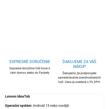
Lenovo Idea
Tab/ZAFR0358CZ/11"/2560x1600/4GB/128GB/An15/Luna Grey
DETAILNÉ INFORMÁCIE
OPÝTAŤ SA
STRÁŽIŤ
EXPRESNÉ DORUČENIE
ĎAKUJEME ZA VÁŠ
NÁKUP
Expresne doručíme Váš tovar k
vám domov alebo do Packety
Ďakujeme ,že podporujete
zamestnávanie znevýhodnených
ľudí. Cena je uvedená s 5% DPH.
Lenovo IdeaTab
Operační systém:
Android 15 nebo novější