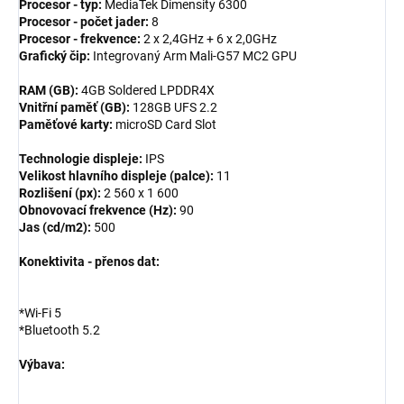
Procesor - typ:
MediaTek Dimensity 6300
Procesor - počet jader:
8
Procesor - frekvence:
2 x 2,4GHz + 6 x 2,0GHz
Grafický čip:
Integrovaný Arm Mali-G57 MC2 GPU
RAM (GB):
4GB Soldered LPDDR4X
Vnitřní paměť (GB):
128GB UFS 2.2
Paměťové karty:
microSD Card Slot
Technologie displeje:
IPS
Velikost hlavního displeje (palce):
11
Rozlišení (px):
2 560 x 1 600
Obnovovací frekvence (Hz):
90
Jas (cd/m2):
500
Konektivita - přenos dat:
*Wi-Fi 5
*Bluetooth 5.2
Výbava: