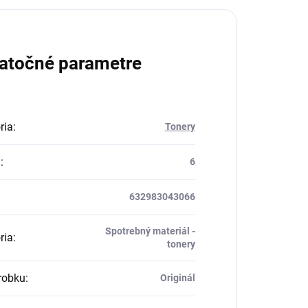
atočné parametre
ria
:
Tonery
a
:
6
632983043066
Spotrebný materiál -
ria
:
tonery
robku
:
Originál