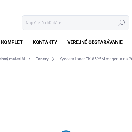
Hľadať
 KOMPLET
KONTAKTY
VEREJNÉ OBSTARÁVANIE
ebný materiál
Tonery
Kyocera toner TK-8525M magenta na 20
otenia
ZNAČKA:
KYOCERA
€130,50
€124,30 bez DPH
Jednotková
SKLADOM
(1 KS)
cena: