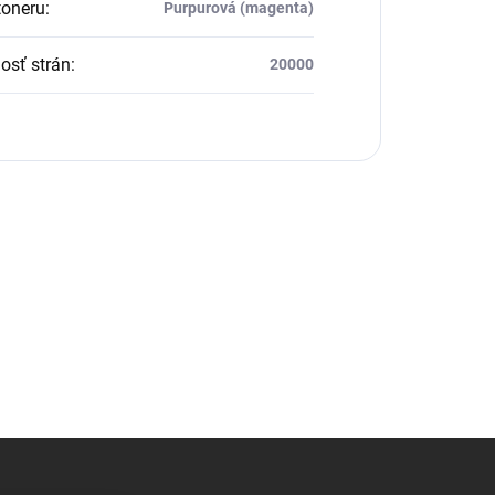
toneru
:
Purpurová (magenta)
osť strán
:
20000