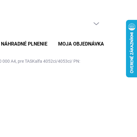
PRÁZDNY KOŠÍK
NÁKUPNÝ
KOŠÍK
NÁHRADNÉ PLNENIE
MOJA OBJEDNÁVKA
ZNAČKY
 000 A4, pre TASKalfa 4052ci/4053ci/ PN: