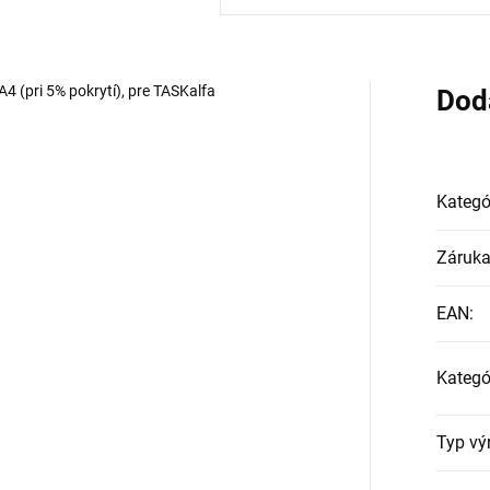
 (pri 5% pokrytí), pre TASKalfa
Dod
Kategó
Záruk
EAN
:
Kategó
Typ vý