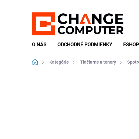
Prejsť
na
obsah
O NÁS
OBCHODNÉ PODMIENKY
ESHOP
Domov
Kategórie
Tlačiarne a tonery
Spotr
Neohodnotené
Podrobnosti hodn