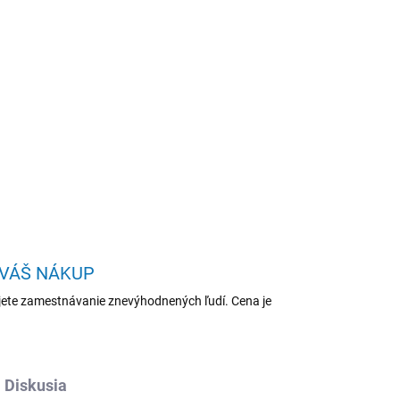
Pridať do košíka
enta na 20 000 A4, pre TASKalfa 4052ci/4053ci
OPÝTAŤ SA
STRÁŽIŤ
 VÁŠ NÁKUP
ete zamestnávanie znevýhodnených ľudí. Cena je
Diskusia