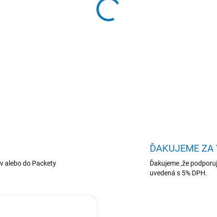
−
+
Kyocera toner TK-8525M mag
DETAILNÉ INFORMÁCIE
ĎAKUJEME ZA
v alebo do Packety
Ďakujeme ,že podporuj
uvedená s 5% DPH.