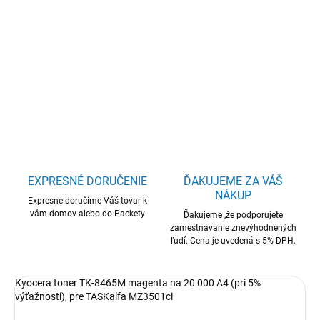
Kyocera toner TK-8465M magenta na 20 000 A4, pre TASKalfa
MZ3501ci
DETAILNÉ INFORMÁCIE
OPÝTAŤ SA
STRÁŽIŤ
EXPRESNÉ DORUČENIE
ĎAKUJEME ZA VÁŠ
NÁKUP
Expresne doručíme Váš tovar k
vám domov alebo do Packety
Ďakujeme ,že podporujete
zamestnávanie znevýhodnených
ľudí. Cena je uvedená s 5% DPH.
Kyocera toner TK-8465M magenta na 20 000 A4 (pri 5%
výťažnosti), pre TASKalfa MZ3501ci