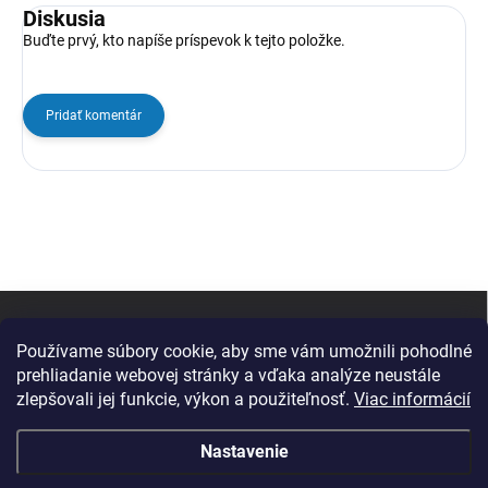
Diskusia
Buďte prvý, kto napíše príspevok k tejto položke.
Pridať komentár
Z
á
p
Používame súbory cookie, aby sme vám umožnili pohodlné
ä
prehliadanie webovej stránky a vďaka analýze neustále
t
zlepšovali jej funkcie, výkon a použiteľnosť.
Viac informácií
i
e
Nastavenie