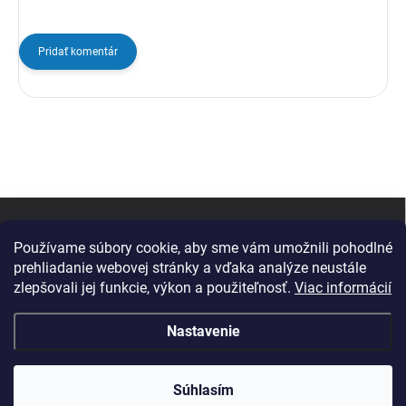
Pridať komentár
Z
á
p
Používame súbory cookie, aby sme vám umožnili pohodlné
ä
prehliadanie webovej stránky a vďaka analýze neustále
t
zlepšovali jej funkcie, výkon a použiteľnosť.
Viac informácií
i
e
Nastavenie
Copyright 2026
Change Computer
. Všetky práva vyhradené.
Súhlasím