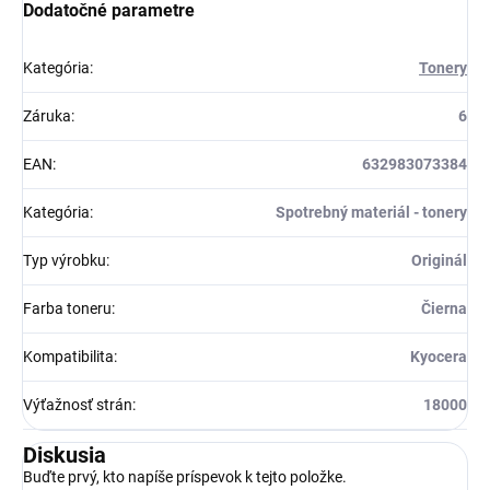
Dodatočné parametre
Kategória
:
Tonery
Záruka
:
6
EAN
:
632983073384
Kategória
:
Spotrebný materiál - tonery
Typ výrobku
:
Originál
Farba toneru
:
Čierna
Kompatibilita
:
Kyocera
Výťažnosť strán
:
18000
Diskusia
Buďte prvý, kto napíše príspevok k tejto položke.