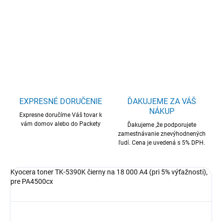
Kyocera toner TK-5390K čierny na 18 000 A4, pre PA4500cx
DETAILNÉ INFORMÁCIE
OPÝTAŤ SA
STRÁŽIŤ
EXPRESNÉ DORUČENIE
ĎAKUJEME ZA VÁŠ
NÁKUP
Expresne doručíme Váš tovar k
vám domov alebo do Packety
Ďakujeme ,že podporujete
zamestnávanie znevýhodnených
ľudí. Cena je uvedená s 5% DPH.
Kyocera toner TK-5390K čierny na 18 000 A4 (pri 5% výťažnosti),
pre PA4500cx