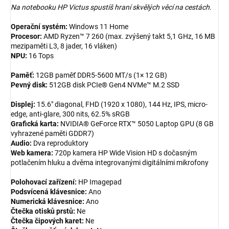
Na notebooku HP Victus spustíš hraní skvělých věcí na cestách.
Operační systém:
Windows 11 Home
Procesor:
AMD Ryzen™ 7 260 (max. zvýšený takt 5,1 GHz, 16 MB
mezipaměti L3, 8 jader, 16 vláken)
NPU:
16 Tops
Paměť:
12GB paměť DDR5-5600 MT/s (1× 12 GB)
Pevný disk:
512GB disk PCIe® Gen4 NVMe™ M.2 SSD
Displej:
15.6" diagonal, FHD (1920 x 1080), 144 Hz, IPS, micro-
edge, anti-glare, 300 nits, 62.5% sRGB
Grafická karta:
NVIDIA® GeForce RTX™ 5050 Laptop GPU (8 GB
vyhrazené paměti GDDR7)
Audio:
Dva reproduktory
Web kamera:
720p kamera HP Wide Vision HD s dočasným
potlačením hluku a dvěma integrovanými digitálními mikrofony
Polohovací zařízení:
HP Imagepad
Podsvícená klávesnice:
Ano
Numerická klávesnice:
Ano
Čtečka otisků prstů:
Ne
Čtečka čipových karet:
Ne