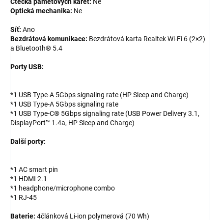
Čtečka paměťových karet:
Ne
Optická mechanika:
Ne
Síť:
Ano
Bezdrátová komunikace:
Bezdrátová karta Realtek Wi-Fi 6 (2×2)
a Bluetooth® 5.4
Porty USB:
*1 USB Type-A 5Gbps signaling rate (HP Sleep and Charge)
*1 USB Type-A 5Gbps signaling rate
*1 USB Type-C® 5Gbps signaling rate (USB Power Delivery 3.1,
DisplayPort™ 1.4a, HP Sleep and Charge)
Další porty:
*1 AC smart pin
*1 HDMI 2.1
*1 headphone/microphone combo
*1 RJ-45
Baterie:
4článková Li-ion polymerová (70 Wh)