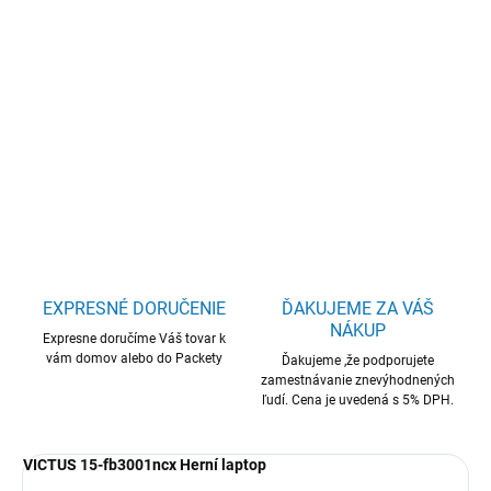
HP Victus/15-fb3001ncx/R7-260/15,6"/FHD/12GB/512GB/RTX
5050/W11H/Silver/2R
DETAILNÉ INFORMÁCIE
OPÝTAŤ SA
STRÁŽIŤ
EXPRESNÉ DORUČENIE
ĎAKUJEME ZA VÁŠ
NÁKUP
Expresne doručíme Váš tovar k
vám domov alebo do Packety
Ďakujeme ,že podporujete
zamestnávanie znevýhodnených
ľudí. Cena je uvedená s 5% DPH.
VICTUS 15-fb3001ncx Herní laptop