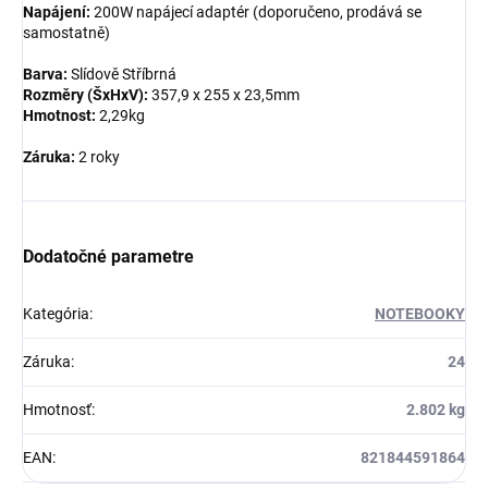
Napájení:
200W napájecí adaptér (doporučeno, prodává se
samostatně)
Barva:
Slídově Stříbrná
Rozměry (ŠxHxV):
357,9 x 255 x 23,5mm
Hmotnost:
2,29kg
Záruka:
2 roky
Dodatočné parametre
Kategória
:
NOTEBOOKY
Záruka
:
24
Hmotnosť
:
2.802 kg
EAN
:
821844591864