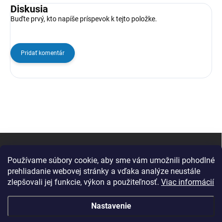
Diskusia
Buďte prvý, kto napíše príspevok k tejto položke.
Pridať komentár
Z
á
p
Používame súbory cookie, aby sme vám umožnili pohodlné
ä
prehliadanie webovej stránky a vďaka analýze neustále
t
zlepšovali jej funkcie, výkon a použiteľnosť.
Viac informácií
i
e
Nastavenie