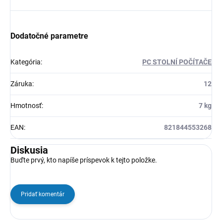
Dodatočné parametre
Kategória
:
PC STOLNÍ POČÍTAČE
Záruka
:
12
Hmotnosť
:
7 kg
EAN
:
821844553268
Diskusia
Buďte prvý, kto napíše príspevok k tejto položke.
Pridať komentár