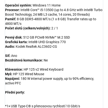
Operační systém:
Windows 11 Home
Procesor:
Intel® Core™ i5-13500 (up to 4.8 GHz with Intel® Turbo
Boost Technology, 24 MB L3 cache, 14 cores, 20 threads)
Paměť:
8 GB DDR5-4800 MT/s (1 x 8 GB) Transfer rates up to
4800 MT/s
Počet slotů (celkem/volných):
2 / 1
Pevný disk:
512 GB PCIe® NVMe™ M.2 SSD
Grafická karta:
Intel® UHD Graphics 770
Audio:
Kodek Realtek ALC3602-CG
Síť:
Ano
Bezdrátová komunikace:
Ne
Klávesnice:
HP 125 v2 Wired Keyboard
Myš:
HP 125 Wired Mouse
Napájení:
180 W internal power supply, up to 90% efficiency,
active PFC
Přední porty:
*1× USB Type-C® s přenosovou rychlostí 10 Gbit/s