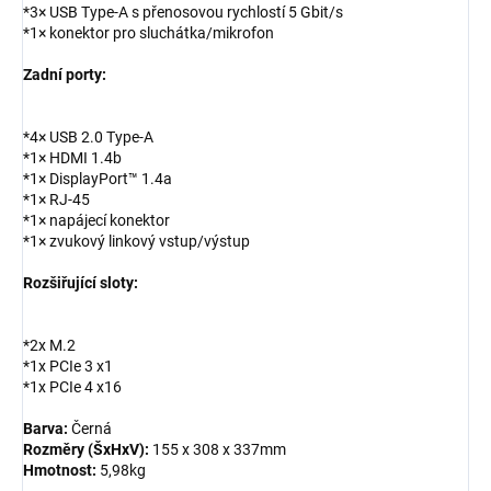
*3× USB Type-A s přenosovou rychlostí 5 Gbit/s
*1× konektor pro sluchátka/mikrofon
Zadní porty:
*4× USB 2.0 Type-A
*1× HDMI 1.4b
*1× DisplayPort™ 1.4a
*1× RJ-45
*1× napájecí konektor
*1× zvukový linkový vstup/výstup
Rozšiřující sloty:
*2x M.2
*1x PCIe 3 x1
*1x PCIe 4 x16
Barva:
Černá
Rozměry (ŠxHxV):
155 x 308 x 337mm
Hmotnost:
5,98kg