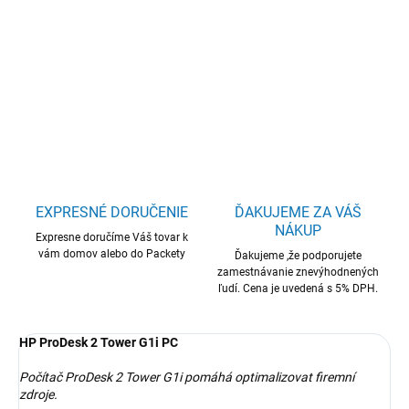
HP ProDesk TWR 2 G1i i5-13500/8GB/512GB/W11H
DETAILNÉ INFORMÁCIE
OPÝTAŤ SA
STRÁŽIŤ
EXPRESNÉ DORUČENIE
ĎAKUJEME ZA VÁŠ
NÁKUP
Expresne doručíme Váš tovar k
vám domov alebo do Packety
Ďakujeme ,že podporujete
zamestnávanie znevýhodnených
ľudí. Cena je uvedená s 5% DPH.
HP ProDesk 2 Tower G1i PC
Počítač ProDesk 2 Tower G1i pomáhá optimalizovat firemní
zdroje.