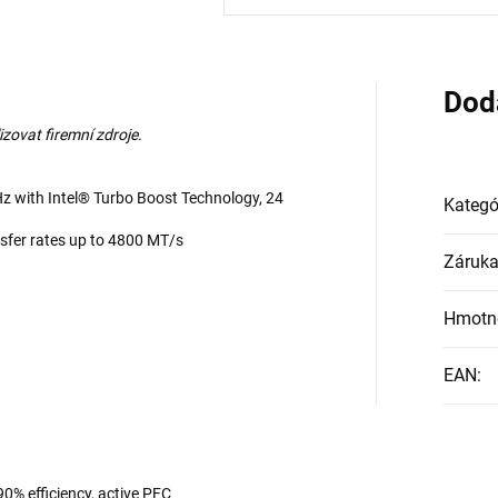
Dod
zovat firemní zdroje.
Hz with Intel® Turbo Boost Technology, 24
Kategó
fer rates up to 4800 MT/s
Záruk
Hmotn
EAN
:
0% efficiency, active PFC