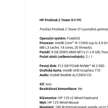
HP ProDesk 2 Tower G1i PC
Počítač ProDesk 2 Tower G1i pomáhá optimali
Operační systém:
FreeDOS
Procesor:
Intel® Core™ i5-13500 (up to 4.8 G
MB L3 cache, 14 cores, 20 threads)
Paměť:
8 GB DDR5-4800 MT/s (1 x 8 GB) Trans
Počet slotů (celkem/volných):
2 / 1
Pevný disk:
512 GB PCIe® NVMe™ M.2 SSD
Grafická karta:
Intel® UHD Graphics 770
Audio:
Kodek Realtek ALC3602-CG
Síť:
Ano
Bezdrátová komunikace:
Ne
Klávesnice:
HP 125 v2 Wired Keyboard
Myš:
HP 125 Wired Mouse
Napájení:
180 W internal power supply, up to 9