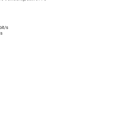
bit/s
/s