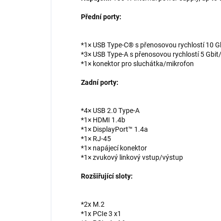
Přední porty:
*1× USB Type-C® s přenosovou rychlostí 10 G
*3× USB Type-A s přenosovou rychlostí 5 Gbit
*1× konektor pro sluchátka/mikrofon
Zadní porty:
*4× USB 2.0 Type-A
*1× HDMI 1.4b
*1× DisplayPort™ 1.4a
*1× RJ-45
*1× napájecí konektor
*1× zvukový linkový vstup/výstup
Rozšiřující sloty:
*2x M.2
*1x PCIe 3 x1