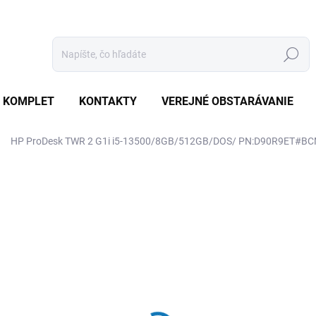
Hľadať
 KOMPLET
KONTAKTY
VEREJNÉ OBSTARÁVANIE
HP ProDesk TWR 2 G1i i5-13500/8GB/512GB/DOS/ PN:D90R9ET#B
otenia
ZNAČKA:
HP
€858
€817,10 bez DPH
Jednotková
SKLADOM
(2 KS)
cena: