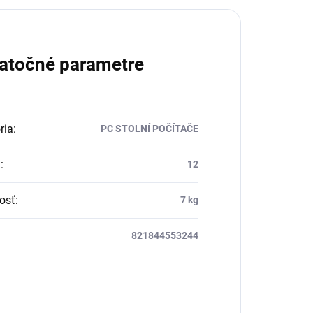
atočné parametre
ria
:
PC STOLNÍ POČÍTAČE
a
:
12
osť
:
7 kg
821844553244