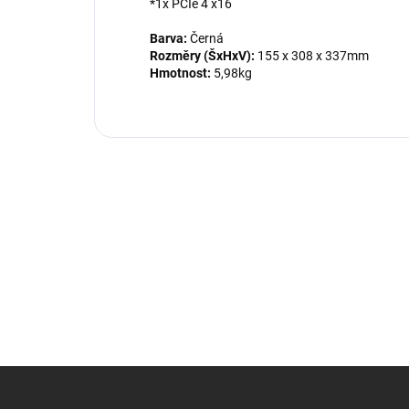
*1x PCIe 4 x16
Barva:
Černá
Rozměry (ŠxHxV):
155 x 308 x 337mm
Hmotnost:
5,98kg
Z
á