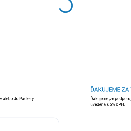
−
+
HP ProDesk TWR 2 G1i i5-
DETAILNÉ INFORMÁCIE
ĎAKUJEME ZA
v alebo do Packety
Ďakujeme ,že podporuj
uvedená s 5% DPH.