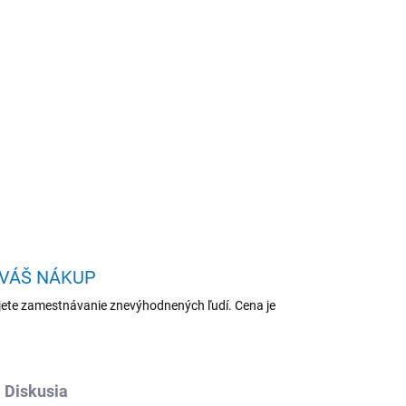
Pridať do košíka
13500/8GB/512GB/DOS
OPÝTAŤ SA
STRÁŽIŤ
 VÁŠ NÁKUP
ete zamestnávanie znevýhodnených ľudí. Cena je
Diskusia