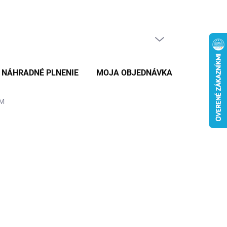
PRÁZDNY KOŠÍK
NÁKUPNÝ
KOŠÍK
NÁHRADNÉ PLNENIE
MOJA OBJEDNÁVKA
ZNAČKY
CM