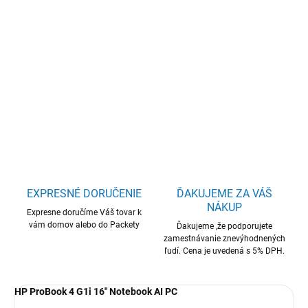
HP ProBook 4/G1i/U5-225U/16"/WUXGA/16GB/512GB/Intel
int/W11P/Silver/3R
DETAILNÉ INFORMÁCIE
OPÝTAŤ SA
STRÁŽIŤ
EXPRESNÉ DORUČENIE
ĎAKUJEME ZA VÁŠ
NÁKUP
Expresne doručíme Váš tovar k
vám domov alebo do Packety
Ďakujeme ,že podporujete
zamestnávanie znevýhodnených
ľudí. Cena je uvedená s 5% DPH.
HP ProBook 4 G1i 16" Notebook AI PC