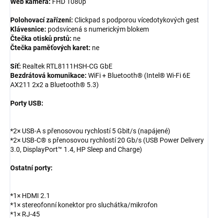
Web kamera:
FHD 1080p
Polohovací zařízení:
Clickpad s podporou vícedotykových gest
Klávesnice:
podsvícená s numerickým blokem
Čtečka otisků prstů:
ne
Čtečka paměťových karet:
ne
Síť:
Realtek RTL8111HSH-CG GbE
Bezdrátová komunikace:
WiFi + Bluetooth® (Intel® Wi-Fi 6E
AX211 2x2 a Bluetooth® 5.3)
Porty USB:
*2× USB-A s přenosovou rychlostí 5 Gbit/s (napájené)
*2× USB-C® s přenosovou rychlostí 20 Gb/s (USB Power Delivery
3.0, DisplayPort™ 1.4, HP Sleep and Charge)
Ostatní porty:
*1× HDMI 2.1
*1× stereofonní konektor pro sluchátka/mikrofon
*1× RJ-45