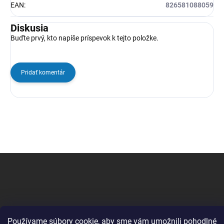
EAN
:
826581088059
Diskusia
Buďte prvý, kto napíše príspevok k tejto položke.
Pridať komentár
Z
á
p
ä
t
i
Používame súbory cookie, aby sme vám umožnili pohodlné