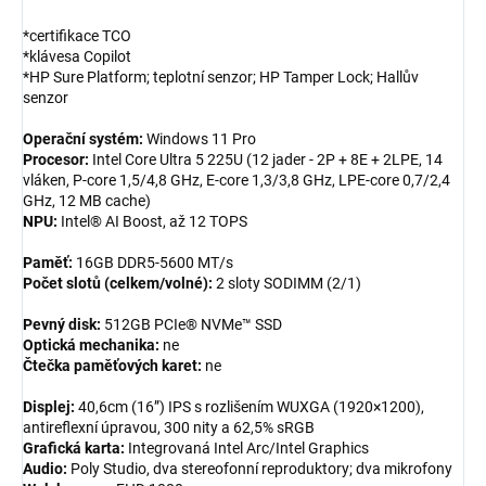
*certifikace TCO
*klávesa Copilot
*HP Sure Platform; teplotní senzor; HP Tamper Lock; Hallův
senzor
Operační systém:
Windows 11 Pro
Procesor:
Intel Core Ultra 5 225U (12 jader - 2P + 8E + 2LPE, 14
vláken, P-core 1,5/4,8 GHz, E-core 1,3/3,8 GHz, LPE-core 0,7/2,4
GHz, 12 MB cache)
NPU:
Intel® AI Boost, až 12 TOPS
Paměť:
16GB DDR5-5600 MT/s
Počet slotů (celkem/volné):
2 sloty SODIMM (2/1)
Pevný disk:
512GB PCIe® NVMe™ SSD
Optická mechanika:
ne
Čtečka paměťových karet:
ne
Displej:
40,6cm (16”) IPS s rozlišením WUXGA (1920×1200),
antireflexní úpravou, 300 nity a 62,5% sRGB
Grafická karta:
Integrovaná Intel Arc/Intel Graphics
Audio:
Poly Studio, dva stereofonní reproduktory; dva mikrofony