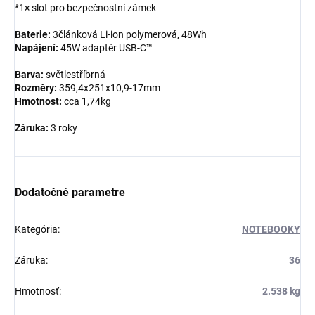
*1× slot pro bezpečnostní zámek
Baterie:
3článková Li-ion polymerová, 48Wh
Napájení:
45W adaptér USB-C™
Barva:
světlestříbrná
Rozměry:
359,4x251x10,9-17mm
Hmotnost:
cca 1,74kg
Záruka:
3 roky
Dodatočné parametre
Kategória
:
NOTEBOOKY
Záruka
:
36
Hmotnosť
:
2.538 kg