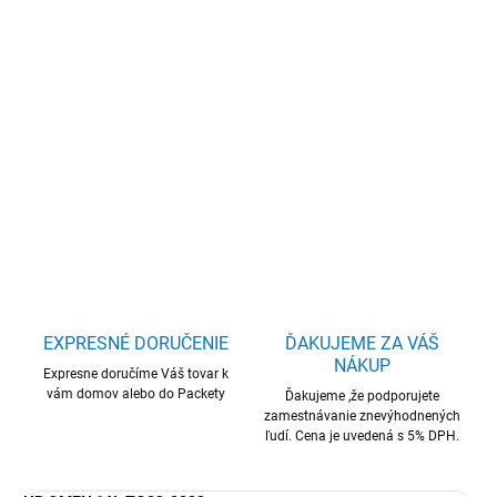
−
+
Pridať do košíka
HP OMEN/16L TG03-0022nc/Tower/R7-8700F/16GB/1TB/RTX
5060/W11H/3R
DETAILNÉ INFORMÁCIE
OPÝTAŤ SA
STRÁŽIŤ
EXPRESNÉ DORUČENIE
ĎAKUJEME ZA VÁŠ
NÁKUP
Expresne doručíme Váš tovar k
vám domov alebo do Packety
Ďakujeme ,že podporujete
zamestnávanie znevýhodnených
ľudí. Cena je uvedená s 5% DPH.