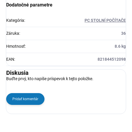
Dodatočné parametre
Kategória
:
PC STOLNÍ POČÍTAČE
Záruka
:
36
Hmotnosť
:
8.6 kg
EAN
:
821844512098
Diskusia
Buďte prvý, kto napíše príspevok k tejto položke.
Pridať komentár