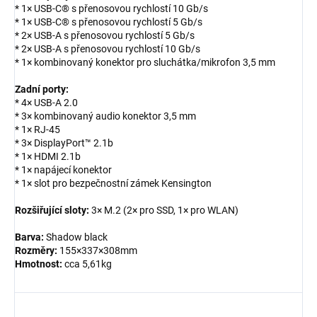
* 1× USB-C® s přenosovou rychlostí 10 Gb/s
* 1× USB-C® s přenosovou rychlostí 5 Gb/s
* 2× USB-A s přenosovou rychlostí 5 Gb/s
* 2× USB-A s přenosovou rychlostí 10 Gb/s
* 1× kombinovaný konektor pro sluchátka/mikrofon 3,5 mm
Zadní porty:
* 4× USB-A 2.0
* 3× kombinovaný audio konektor 3,5 mm
* 1× RJ-45
* 3× DisplayPort™ 2.1b
* 1× HDMI 2.1b
* 1× napájecí konektor
* 1× slot pro bezpečnostní zámek Kensington
Rozšiřující sloty:
3× M.2 (2× pro SSD, 1× pro WLAN)
Barva:
Shadow black
Rozměry:
155×337×308mm
Hmotnost:
cca 5,61kg