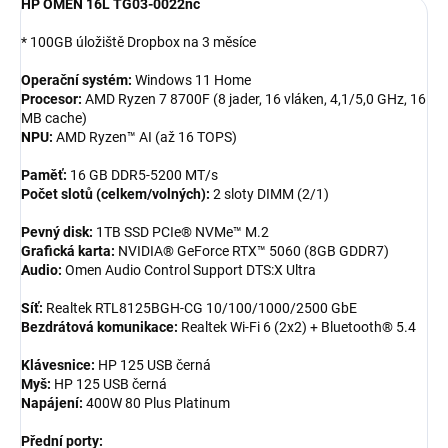
HP OMEN 16L TG03-0022nc
* 100GB úložiště Dropbox na 3 měsíce
Operační systém:
Windows 11 Home
Procesor:
AMD Ryzen 7 8700F (8 jader, 16 vláken, 4,1/5,0 GHz, 16
MB cache)
NPU:
AMD Ryzen™ AI (až 16 TOPS)
Paměť:
16 GB DDR5-5200 MT/s
Počet slotů (celkem/volných):
2 sloty DIMM (2/1)
Pevný disk:
1TB SSD PCIe® NVMe™ M.2
Grafická karta:
NVIDIA® GeForce RTX™ 5060 (8GB GDDR7)
Audio:
Omen Audio Control Support DTS:X Ultra
Síť:
Realtek RTL8125BGH-CG 10/100/1000/2500 GbE
Bezdrátová komunikace:
Realtek Wi-Fi 6 (2x2) + Bluetooth® 5.4
Klávesnice:
HP 125 USB černá
Myš:
HP 125 USB černá
Napájení:
400W 80 Plus Platinum
Přední porty: