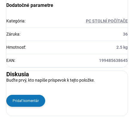
Dodatočné parametre
Kategória
:
PC STOLNÍ POČÍTAČE
Záruka
:
36
Hmotnosť
:
2.5 kg
EAN
:
199485638645
Diskusia
Buďte prvý, kto napíše príspevok k tejto položke.
Pridať komentár