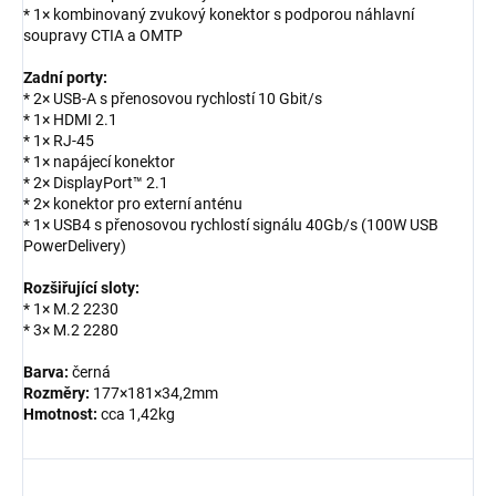
* 1× kombinovaný zvukový konektor s podporou náhlavní
soupravy CTIA a OMTP
Zadní porty:
* 2× USB-A s přenosovou rychlostí 10 Gbit/s
* 1× HDMI 2.1
* 1× RJ-45
* 1× napájecí konektor
* 2× DisplayPort™ 2.1
* 2× konektor pro externí anténu
* 1× USB4 s přenosovou rychlostí signálu 40Gb/s (100W USB
PowerDelivery)
Rozšiřující sloty:
* 1× M.2 2230
* 3× M.2 2280
Barva:
černá
Rozměry:
177×181×34,2mm
Hmotnost:
cca 1,42kg