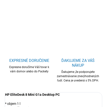
HP EliteDesk/8 G1a/Mini/R5-220/16GB/512GB/AMD int/bez
OS/3R
DETAILNÉ INFORMÁCIE
OPÝTAŤ SA
STRÁŽIŤ
EXPRESNÉ DORUČENIE
ĎAKUJEME ZA VÁŠ
NÁKUP
Expresne doručíme Váš tovar k
vám domov alebo do Packety
Ďakujeme ,že podporujete
zamestnávanie znevýhodnených
ľudí. Cena je uvedená s 5% DPH.
HP EliteDesk 8 Mini G1a Desktop PC
* objem 1 l