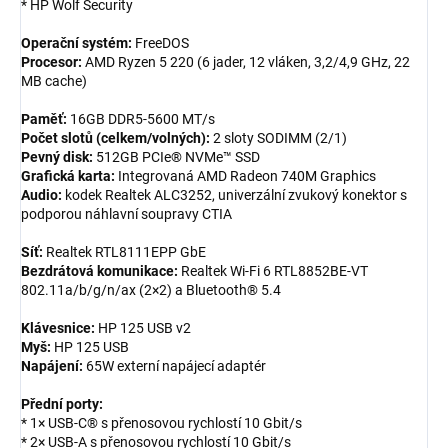
* HP Wolf Security
Operační systém:
FreeDOS
Procesor:
AMD Ryzen 5 220 (6 jader, 12 vláken, 3,2/4,9 GHz, 22
MB cache)
Paměť:
16GB DDR5-5600 MT/s
Počet slotů (celkem/volných):
2 sloty SODIMM (2/1)
Pevný disk:
512GB PCIe® NVMe™ SSD
Grafická karta:
Integrovaná AMD Radeon 740M Graphics
Audio:
kodek Realtek ALC3252, univerzální zvukový konektor s
podporou náhlavní soupravy CTIA
Síť:
Realtek RTL8111EPP GbE
Bezdrátová komunikace:
Realtek Wi-Fi 6 RTL8852BE-VT
802.11a/b/g/n/ax (2×2) a Bluetooth® 5.4
Klávesnice:
HP 125 USB v2
Myš:
HP 125 USB
Napájení:
65W externí napájecí adaptér
Přední porty:
* 1× USB-C® s přenosovou rychlostí 10 Gbit/s
* 2× USB-A s přenosovou rychlostí 10 Gbit/s