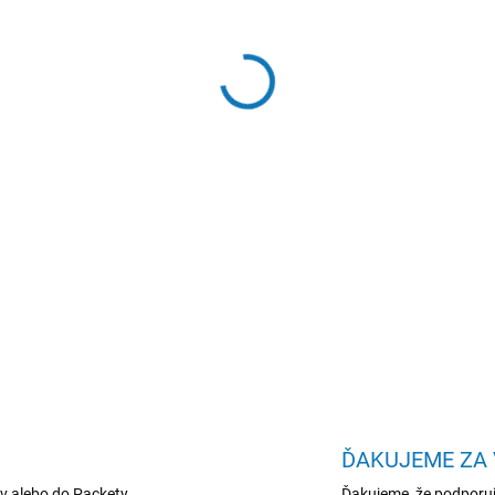
−
+
HP EliteBook X G1i, U5-226
512GB, W11Pro, 3-3-3
DETAILNÉ INFORMÁCIE
ĎAKUJEME ZA
v alebo do Packety
Ďakujeme ,že podporuj