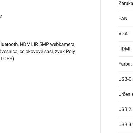
Záruk
e
EAN
:
VGA
:
 Bluetooth, HDMI, IR 5MP webkamera,
HDMI
:
ávesnica, celokovové šasi, zvuk Poly
U TOPS)
Farba
:
USB-C
:
Určeni
USB 2.
USB 3.