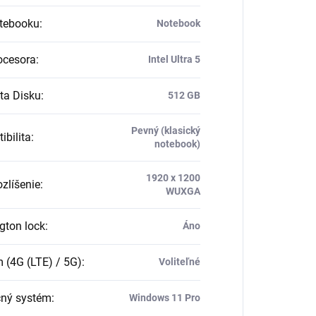
tebooku
:
Notebook
ocesora
:
Intel Ultra 5
ta Disku
:
512 GB
Pevný (klasický
ibilita
:
notebook)
1920 x 1200
ozlíšenie
:
WUXGA
gton lock
:
Áno
(4G (LTE) / 5G)
:
Voliteľné
ný systém
:
Windows 11 Pro