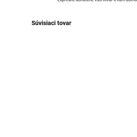
Súvisiaci tovar
ACHP5TW10AA-ABB
SKLADOM
(9 KS)
HP Dokovacia stanica
USB-C G5/ PN:
€201,40