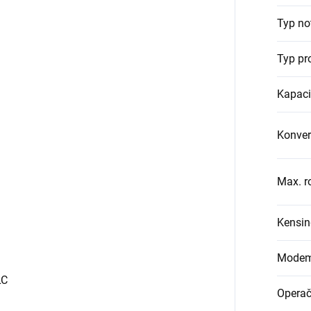
Typ no
Typ pr
Kapaci
Konvert
Max. r
Kensin
Modem 
LC
Operač