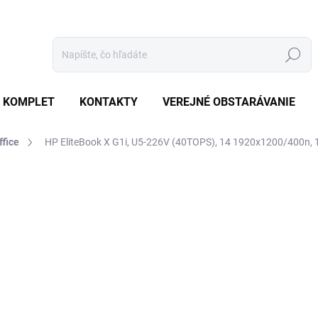
Hľadať
 KOMPLET
KONTAKTY
VEREJNÉ OBSTARÁVANIE
ffice
HP EliteBook X G1i, U5-226V (40TOPS), 14 1920x1200/400n, 
otenia
ZNAČKA:
HP
€1 775
€1 690,50 bez DPH
Jednotková
SKLADOM
(3 KS)
cena: