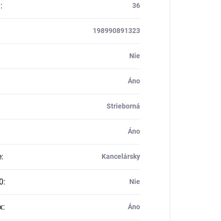
a
:
36
198990891323
Nie
Áno
Strieborná
Áno
e
:
Kancelársky
0
:
Nie
x
:
Áno