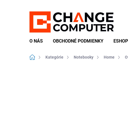
Prejsť
na
obsah
O NÁS
OBCHODNÉ PODMIENKY
ESHOP
Domov
Kategórie
Notebooky
Home
O
Neohodnotené
Podrobnosti hodn