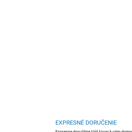
EXPRESNÉ DORUČENIE
Expresne doručíme Váš tovar k vám domo