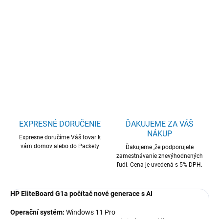
HP EliteBoard/G1a/Mini/AI5PRO-340/16GB/512GB/AMD
int/W11P/3R
DETAILNÉ INFORMÁCIE
OPÝTAŤ SA
STRÁŽIŤ
EXPRESNÉ DORUČENIE
ĎAKUJEME ZA VÁŠ
NÁKUP
Expresne doručíme Váš tovar k
vám domov alebo do Packety
Ďakujeme ,že podporujete
zamestnávanie znevýhodnených
ľudí. Cena je uvedená s 5% DPH.
HP EliteBoard G1a počítač nové generace s AI
Operační systém:
Windows 11 Pro