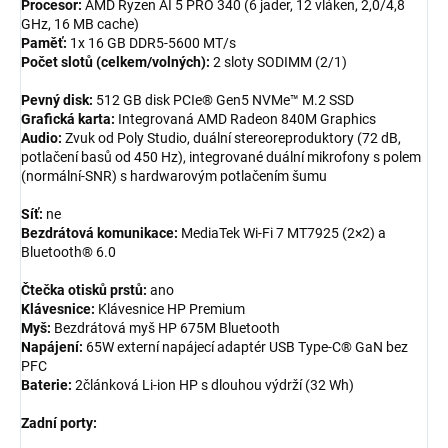
Procesor:
AMD Ryzen AI 5 PRO 340 (6 jader, 12 vláken, 2,0/4,8
GHz, 16 MB cache)
Paměť:
1x 16 GB DDR5-5600 MT/s
Počet slotů (celkem/volných):
2 sloty SODIMM (2/1)
Pevný disk:
512 GB disk PCIe® Gen5 NVMe™ M.2 SSD
Grafická karta:
Integrovaná AMD Radeon 840M Graphics
Audio:
Zvuk od Poly Studio, duální stereoreproduktory (72 dB,
potlačení basů od 450 Hz), integrované duální mikrofony s polem
(normální-SNR) s hardwarovým potlačením šumu
Síť:
ne
Bezdrátová komunikace:
MediaTek Wi-Fi 7 MT7925 (2×2) a
Bluetooth® 6.0
Čtečka otisků prstů:
ano
Klávesnice:
Klávesnice HP Premium
Myš:
Bezdrátová myš HP 675M Bluetooth
Napájení:
65W externí napájecí adaptér USB Type-C® GaN bez
PFC
Baterie:
2článková Li-ion HP s dlouhou výdrží (32 Wh)
Zadní porty: