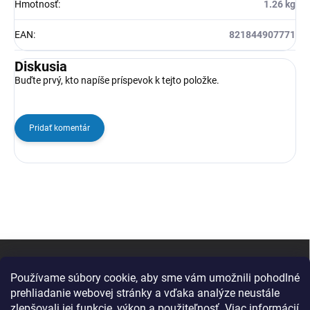
Hmotnosť
:
1.26 kg
EAN
:
821844907771
Diskusia
Buďte prvý, kto napíše príspevok k tejto položke.
Pridať komentár
Z
á
p
Používame súbory cookie, aby sme vám umožnili pohodlné
ä
prehliadanie webovej stránky a vďaka analýze neustále
t
zlepšovali jej funkcie, výkon a použiteľnosť.
Viac informácií