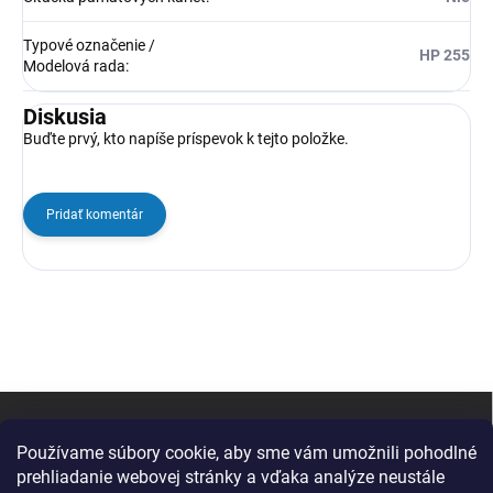
Typové označenie /
HP 255
Modelová rada
:
Diskusia
Buďte prvý, kto napíše príspevok k tejto položke.
Pridať komentár
Z
á
p
Používame súbory cookie, aby sme vám umožnili pohodlné
ä
prehliadanie webovej stránky a vďaka analýze neustále