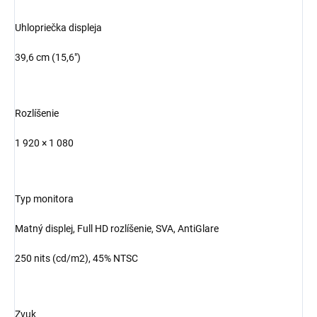
Uhlopriečka displeja
39,6 cm (15,6")
Rozlíšenie
1 920 × 1 080
Typ monitora
Matný displej, Full HD rozlíšenie, SVA, AntiGlare
250 nits (cd/m2), 45% NTSC
Zvuk