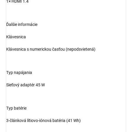
1× HDMI 1.4
Ďalšie informácie
Klávesnica
Klávesnica s numerickou časťou (nepodsvietená)
Typ napájania
Sieťový adaptér 45 W
Typ batérie
3-článková lítiovo-iónová batéria (41 Wh)