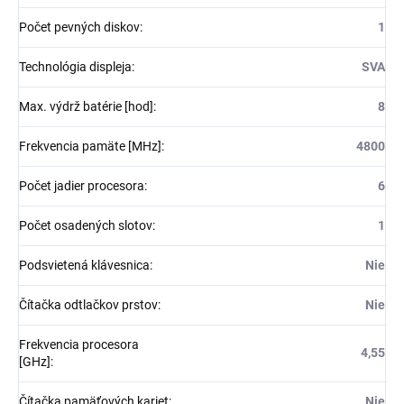
Počet pevných diskov
:
1
Technológia displeja
:
SVA
Max. výdrž batérie [hod]
:
8
Frekvencia pamäte [MHz]
:
4800
Počet jadier procesora
:
6
Počet osadených slotov
:
1
Podsvietená klávesnica
:
Nie
Čítačka odtlačkov prstov
:
Nie
Frekvencia procesora
4,55
[GHz]
:
Čítačka pamäťových kariet
:
Nie