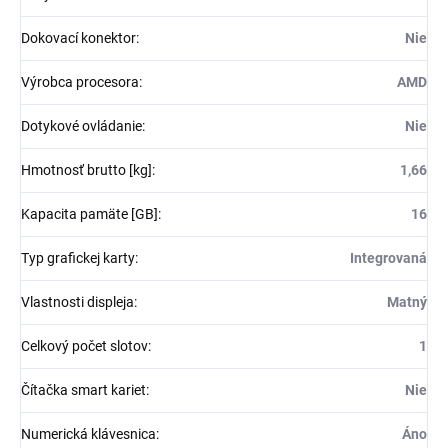
Dokovací konektor
:
Nie
Výrobca procesora
:
AMD
Dotykové ovládanie
:
Nie
Hmotnosť brutto [kg]
:
1,66
Kapacita pamäte [GB]
:
16
Typ grafickej karty
:
Integrovaná
Vlastnosti displeja
:
Matný
Celkový počet slotov
:
1
Čítačka smart kariet
:
Nie
Numerická klávesnica
:
Áno