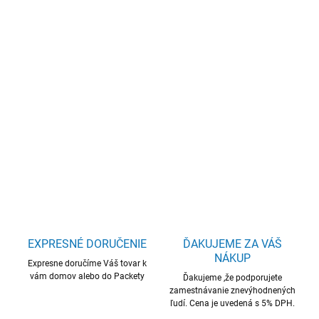
Jednotková
SKLADOM
(16 KS)
cena:
−
+
Pridať do košíka
HP 255 G10, R5-7530U, 15.6 FHD/250n, 16GB, SSD 512GB, W11H
DETAILNÉ INFORMÁCIE
OPÝTAŤ SA
STRÁŽIŤ
EXPRESNÉ DORUČENIE
ĎAKUJEME ZA VÁŠ
NÁKUP
Expresne doručíme Váš tovar k
vám domov alebo do Packety
Ďakujeme ,že podporujete
zamestnávanie znevýhodnených
ľudí. Cena je uvedená s 5% DPH.