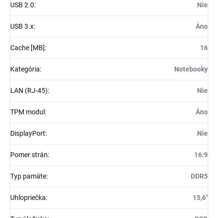
USB 2.0
:
Nie
USB 3.x
:
Áno
Cache [MB]
:
16
Kategória
:
Notebooky
LAN (RJ-45)
:
Nie
TPM modul
:
Áno
DisplayPort
:
Nie
Pomer strán
:
16:9
Typ pamäte
:
DDR5
Uhlopriečka
:
15,6"