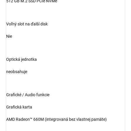
512 GB M.2 SSD PCIe NVMe
Voľný slot na ďalší disk
Nie
Optická jednotka
neobsahuje
Grafické / Audio funkcie
Grafická karta
AMD Radeon™ 660M (integrovaná bez vlastnej pamäte)