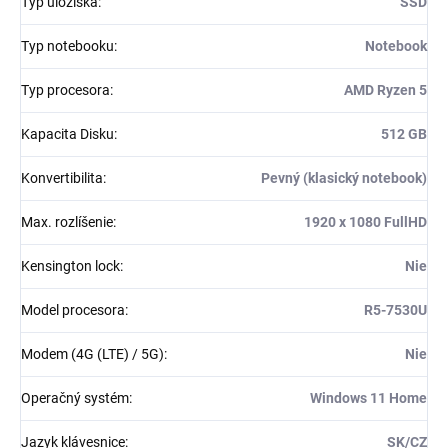
Typ úložiska
:
SSD
Typ notebooku
:
Notebook
Typ procesora
:
AMD Ryzen 5
Kapacita Disku
:
512 GB
Konvertibilita
:
Pevný (klasický notebook)
Max. rozlíšenie
:
1920 x 1080 FullHD
Kensington lock
:
Nie
Model procesora
:
R5-7530U
Modem (4G (LTE) / 5G)
:
Nie
Operačný systém
:
Windows 11 Home
Jazyk klávesnice
:
SK/CZ