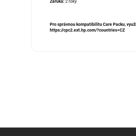
Záruka:
2 roky
Pro správnou kompatibilitu Care Packu, využi
https://cpc2.ext.hp.com/?countries=CZ
Z