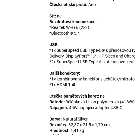
Čtečka otisků prstů:
Ano
Síť:
ne
Bezdrátová komunikace:
*Realtek Wi-Fi 6 (2×2)
*Bluetooth® 5.4
USB:
*1x SuperSpeed USB Type-C® s přenosovou ryc
Delivery, DisplayPort™ 1.4, HP Sleep and Char
*2x SuperSpeed USB Type-A s přenosovou rych
Další konektory:
*1× kombinovaný konektor sluchátek/mikrof
*1x HDMI 1.4b
Čtečka paměťových karet:
ne
Baterie:
3článková Li-ion polymerová (41 Wh)
Napájení:
45W napájecí adaptér USB-C
Barva:
Natural Silver
Rozměry:
32,37 x 21,5 x 1,79 cm
Hmotnost:
1,41 kg