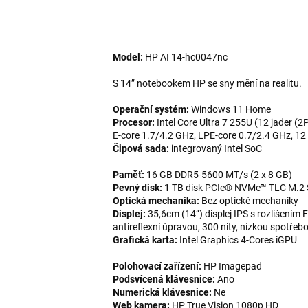
Model:
HP AI 14-hc0047nc
S 14” notebookem HP se sny mění na realitu.
Operační systém:
Windows 11 Home
Procesor:
Intel Core Ultra 7 255U (12 jader (2
E-core 1.7/4.2 GHz, LPE-core 0.7/2.4 GHz, 1
Čipová sada:
integrovaný Intel SoC
Paměť:
16 GB DDR5-5600 MT/s (2 x 8 GB)
Pevný disk:
1 TB disk PCIe® NVMe™ TLC M.2
Optická mechanika:
Bez optické mechaniky
Displej:
35,6cm (14”) displej IPS s rozlišením
antireflexní úpravou, 300 nity, nízkou spotře
Grafická karta:
Intel Graphics 4-Cores iGPU
Polohovací zařízení:
HP Imagepad
Podsvícená klávesnice:
Ano
Numerická klávesnice:
Ne
Web kamera:
HP True Vision 1080p HD