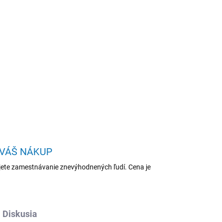
Pridať do košíka
U/14"/FHD/16GB/1TB SSD/4C-
OPÝTAŤ SA
STRÁŽIŤ
 VÁŠ NÁKUP
ete zamestnávanie znevýhodnených ľudí. Cena je
Diskusia