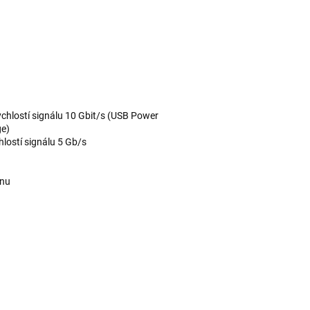
hlostí signálu 10 Gbit/s (USB Power
ge)
lostí signálu 5 Gb/s
onu