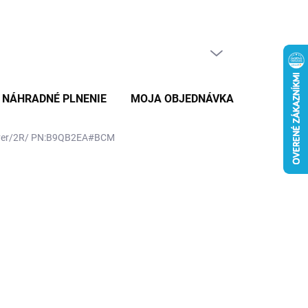
PRÁZDNY KOŠÍK
NÁKUPNÝ
KOŠÍK
NÁHRADNÉ PLNENIE
MOJA OBJEDNÁVKA
ZNAČKY
lver/2R/ PN:B9QB2EA#BCM