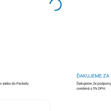
−
+
HP 14/14-hc0047nc/U7-255
iGPU/W11H/Silver/2R
DETAILNÉ INFORMÁCIE
ĎAKUJEME ZA
v alebo do Packety
Ďakujeme ,že podporuj
uvedená s 5% DPH.