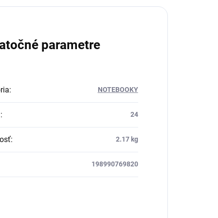
atočné parametre
ria
:
NOTEBOOKY
a
:
24
osť
:
2.17 kg
198990769820