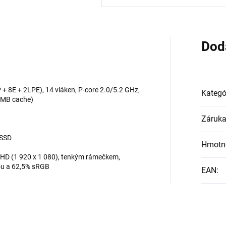
Dod
P + 8E + 2LPE), 14 vláken, P-core 2.0/5.2 GHz,
Kategó
2 MB cache)
Záruk
 SSD
Hmotn
 FHD (1 920 x 1 080), tenkým rámečkem,
bou a 62,5% sRGB
EAN
: