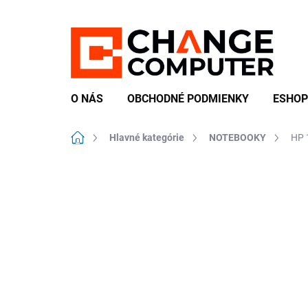
Prejsť
na
obsah
O NÁS
OBCHODNÉ PODMIENKY
ESHOP
Domov
Hlavné kategórie
NOTEBOOKY
HP 
Neohodnotené
Podrobnosti hodn