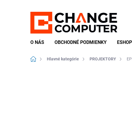
Prejsť
na
obsah
O NÁS
OBCHODNÉ PODMIENKY
ESHOP
Domov
Hlavné kategórie
PROJEKTORY
EP
Neohodnotené
Podrobnosti hodn