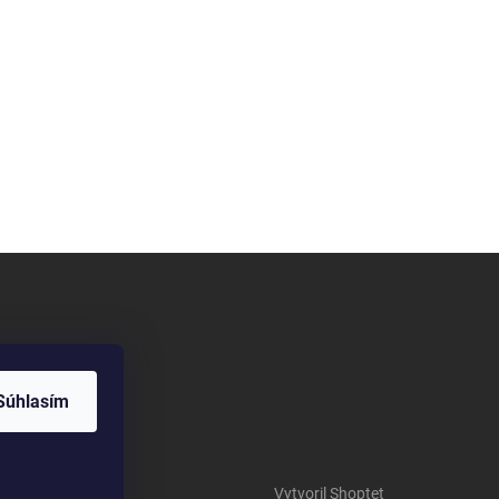
Súhlasím
Vytvoril Shoptet