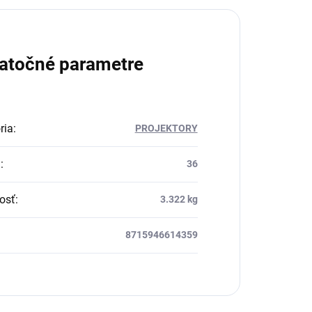
atočné parametre
ria
:
PROJEKTORY
a
:
36
osť
:
3.322 kg
8715946614359