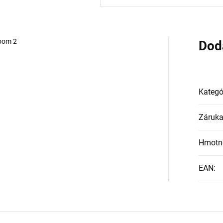
oom 2
Dod
Kategó
Záruk
Hmotn
EAN
: