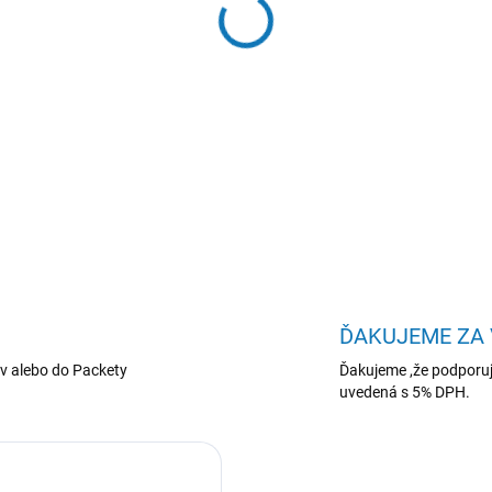
−
+
EPSON Lens - ELPLW06 - L1
DETAILNÉ INFORMÁCIE
ĎAKUJEME ZA
v alebo do Packety
Ďakujeme ,že podporuj
uvedená s 5% DPH.