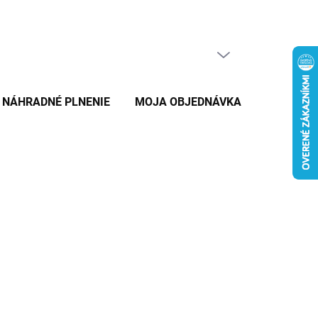
PRÁZDNY KOŠÍK
NÁKUPNÝ
KOŠÍK
NÁHRADNÉ PLNENIE
MOJA OBJEDNÁVKA
ZNAČKY