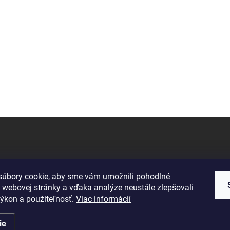
úbory cookie, aby sme vám umožnili pohodlné
 webovej stránky a vďaka analýze neustále zlepšovali
 výkon a použiteľnosť.
Viac informácií
ie
dené.