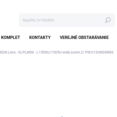
Hľadať
 KOMPLET
KONTAKTY
VEREJNÉ OBSTARÁVANIE
SON Lens - ELPLW06 - L1500U/1505U wide zoom 2/ PN:V12H004W06
otenia
ZNAČKA:
EPSON
€3 836
€3 653,30 bez DPH
Jednotková
SKLADOM
(1 KS)
cena: