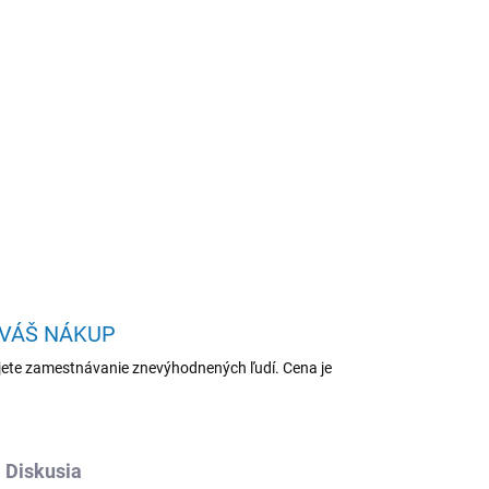
Pridať do košíka
500U/1505U wide zoom 2
OPÝTAŤ SA
STRÁŽIŤ
 VÁŠ NÁKUP
ete zamestnávanie znevýhodnených ľudí. Cena je
Diskusia