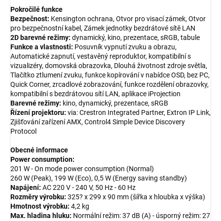
Pokročilé funkce
Bezpečnost:
Kensington ochrana, Otvor pro visací zámek, Otvor
pro bezpečnostní kabel, Zámek jednotky bezdrátové sítě LAN
2D barevné režimy:
dynamický, kino, prezentace, sRGB, tabule
Funkce a vlastnosti:
Posuvník vypnutí zvuku a obrazu,
Automatické zapnutí, vestavěný reproduktor, kompatibilní s
vizualizéry, domovská obrazovka, Dlouhá životnost zdroje světla,
Tlačítko ztlumení zvuku, funkce kopírování v nabídce OSD, bez PC,
Quick Corner, zrcadlové zobrazování, funkce rozdělení obrazovky,
kompatibilní s bezdrátovou sítí LAN, aplikace iProjection
Barevné režimy:
kino, dynamický, prezentace, sRGB
Řízení projektoru:
via: Crestron Integrated Partner, Extron IP Link,
Zjišťování zařízení AMX, Control4 Simple Device Discovery
Protocol
Obecné informace
Power consumption:
201 W - On mode power consumption (Normal)
260 W (Peak), 199 W (Eco), 0,5 W (Energy saving standby)
Napájení:
AC 220 V - 240 V, 50 Hz - 60 Hz
Rozměry výrobku:
325? x 299 x 90 mm (šířka x hloubka x výška)
Hmotnost výrobku:
4,2 kg
Max. hladina hluku:
Normální režim: 37 dB (A) - úsporný režim: 27