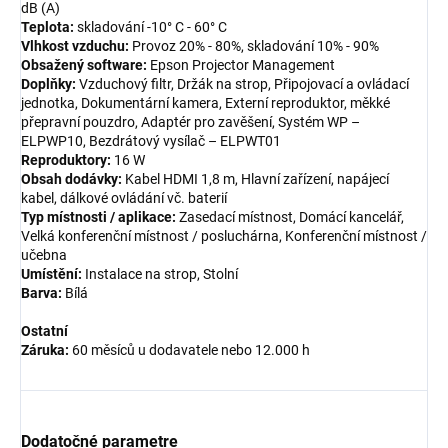
dB (A)
Teplota:
skladování -10° C - 60° C
Vlhkost vzduchu:
Provoz 20% - 80%, skladování 10% - 90%
Obsažený software:
Epson Projector Management
Doplňky:
Vzduchový filtr, Držák na strop, Připojovací a ovládací
jednotka, Dokumentární kamera, Externí reproduktor, měkké
přepravní pouzdro, Adaptér pro zavěšení, Systém WP –
ELPWP10, Bezdrátový vysílač – ELPWT01
Reproduktory:
16 W
Obsah dodávky:
Kabel HDMI 1,8 m, Hlavní zařízení, napájecí
kabel, dálkové ovládání vč. baterií
Typ místnosti / aplikace:
Zasedací místnost, Domácí kancelář,
Velká konferenční místnost / posluchárna, Konferenční místnost /
učebna
Umístění:
Instalace na strop, Stolní
Barva:
Bílá
Ostatní
Záruka:
60 měsíců u dodavatele nebo 12.000 h
Dodatočné parametre