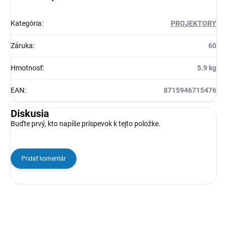
Kategória
:
PROJEKTORY
Záruka
:
60
Hmotnosť
:
5.9 kg
EAN
:
8715946715476
Diskusia
Buďte prvý, kto napíše príspevok k tejto položke.
Pridať komentár