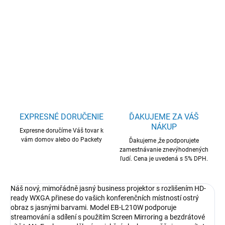
Epson EB-L210W/3LCD/4500lm/WXGA/2x HDMI/LAN/WiFi
DETAILNÉ INFORMÁCIE
OPÝTAŤ SA
STRÁŽIŤ
EXPRESNÉ DORUČENIE
ĎAKUJEME ZA VÁŠ
NÁKUP
Expresne doručíme Váš tovar k
vám domov alebo do Packety
Ďakujeme ,že podporujete
zamestnávanie znevýhodnených
ľudí. Cena je uvedená s 5% DPH.
Náš nový, mimořádně jasný business projektor s rozlišením HD-
ready WXGA přinese do vašich konferenčních místností ostrý
obraz s jasnými barvami. Model EB-L210W podporuje
streamování a sdílení s použitím Screen Mirroring a bezdrátové