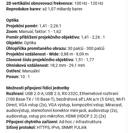
2D vertikální obnovovací frekvence:
100 Hz - 120 Hz
Reprodukce barev:
až 1,07 miliardy barev
Optika
Projekční poměr:
1,41 - 2,26:1
Zoom:
Manual, faktor: 1 - 1,62
Poměr přiblížení projekčního objektivu:
1,41 - 2,26 : 1
Objektiv:
Optika
Úhlopříčka promítaného obrazu:
30 palců - 300 palců
Projekční vzdálenost - Wide:
0,88 m - 9,09 m
Clonové číslo projekčního objektivu:
1,51 - 1,77
Ohnisková vzdálenost:
18,2 mm - 29,1 mm
Ostření:
Manuální
Posun:
10 : 1
Možnosti připojení řídicí jednotky
Rozhraní:
USB 2.0-A, USB 2.0, RS-232C, Ethernetové rozhraní
(100 Base-TX / 10 Base-T), bezdrátová síť LAN a/n (5 GHz), Wi-Fi
Direct, VGA vstup (2x), VGA výstup, kompozitní vstup, Miracast,
audiovýstup, stereofonní konektor mini-jack, audiovstup (2x),
audiovstup, vstup pro mikrofon, HDMI (HDCP 2.2) (2x)
Připojení chytrého zařízení:
Ad-hoc / infrastruktura
Síťový protokol:
HTTPS, IPv6, SNMP, PJLink