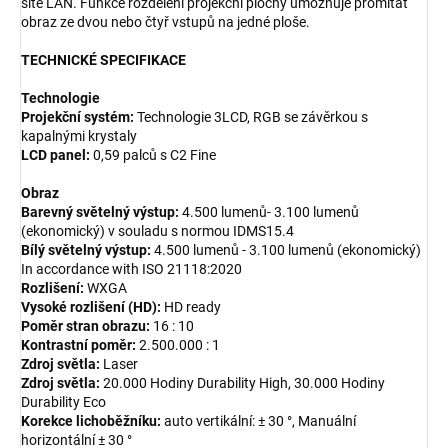
sítě LAN. Funkce rozdělení projekční plochy umožňuje promítat
obraz ze dvou nebo čtyř vstupů na jedné ploše.
TECHNICKÉ SPECIFIKACE
Technologie
Projekční systém:
Technologie 3LCD, RGB se závěrkou s
kapalnými krystaly
LCD panel:
0,59 palců s C2 Fine
Obraz
Barevný světelný výstup:
4.500 lumenů- 3.100 lumenů
(ekonomický) v souladu s normou IDMS15.4
Bílý světelný výstup:
4.500 lumenů - 3.100 lumenů (ekonomický)
In accordance with ISO 21118:2020
Rozlišení:
WXGA
Vysoké rozlišení (HD):
HD ready
Poměr stran obrazu:
16 : 10
Kontrastní poměr:
2.500.000 : 1
Zdroj světla:
Laser
Zdroj světla:
20.000 Hodiny Durability High, 30.000 Hodiny
Durability Eco
Korekce lichoběžníku:
auto vertikální: ± 30 °, Manuální
horizontální ± 30 °