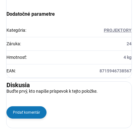
Dodatočné parametre
Kategória
:
PROJEKTORY
Záruka
:
24
Hmotnosť
:
4 kg
EAN
:
8715946738567
Diskusia
Buďte prvý, kto napíše príspevok k tejto položke.
Pridať komentár