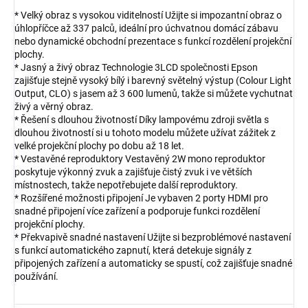
* Velký obraz s vysokou viditelností Užijte si impozantní obraz o
úhlopříčce až 337 palců, ideální pro úchvatnou domácí zábavu
nebo dynamické obchodní prezentace s funkcí rozdělení projekční
plochy.
* Jasný a živý obraz Technologie 3LCD společnosti Epson
zajišťuje stejně vysoký bílý i barevný světelný výstup (Colour Light
Output, CLO) s jasem až 3 600 lumenů, takže si můžete vychutnat
živý a věrný obraz.
* Řešení s dlouhou životností Díky lampovému zdroji světla s
dlouhou životností si u tohoto modelu můžete užívat zážitek z
velké projekční plochy po dobu až 18 let.
* Vestavěné reproduktory Vestavěný 2W mono reproduktor
poskytuje výkonný zvuk a zajišťuje čistý zvuk i ve větších
místnostech, takže nepotřebujete další reproduktory.
* Rozšířené možnosti připojení Je vybaven 2 porty HDMI pro
snadné připojení více zařízení a podporuje funkci rozdělení
projekční plochy.
* Překvapivě snadné nastavení Užijte si bezproblémové nastavení
s funkcí automatického zapnutí, která detekuje signály z
připojených zařízení a automaticky se spustí, což zajišťuje snadné
používání.