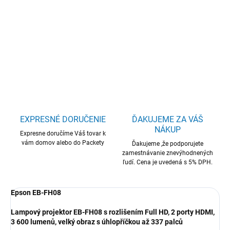
EPSON EB-FH08/3LCD/3600lm/FHD/2x HDMI
DETAILNÉ INFORMÁCIE
OPÝTAŤ SA
STRÁŽIŤ
EXPRESNÉ DORUČENIE
ĎAKUJEME ZA VÁŠ
NÁKUP
Expresne doručíme Váš tovar k
vám domov alebo do Packety
Ďakujeme ,že podporujete
zamestnávanie znevýhodnených
ľudí. Cena je uvedená s 5% DPH.
Epson EB-FH08
Lampový projektor EB-FH08 s rozlišením Full HD, 2 porty HDMI,
3 600 lumenů, velký obraz s úhlopříčkou až 337 palců