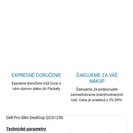
Dell Pro Slim/QCS1250/Slim/i3-14100/16GB/512GB/Intel
int/W11P/3RNBD
DETAILNÉ INFORMÁCIE
OPÝTAŤ SA
STRÁŽIŤ
EXPRESNÉ DORUČENIE
ĎAKUJEME ZA VÁŠ
NÁKUP
Expresne doručíme Váš tovar k
vám domov alebo do Packety
Ďakujeme ,že podporujete
zamestnávanie znevýhodnených
ľudí. Cena je uvedená s 5% DPH.
Dell Pro Slim Desktop QCS1250
Technické parametry