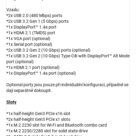
Vzadu:
*2x USB 2.0 (480 Mbps) ports
*2x USB 3.2 Gen 1 (5 Gbps) ports
*1x DisplayPort™ 1.4a port
*1x HDMI 2.1 (TMDS) port
*1x VGA port (optional)
*1x Serial port (optional)
*2x USB 3.2 Gen 2 (10 Gbps) ports (optional)
*1x USB 3.2 Gen 2 (10 Gbps) Type-C® with DisplayPort™ Alt Mode
port (optional)
*1x HDMI 2.1 port (optional)
*1x DisplayPort™ 1.4a port (optional)
Optional porty jsou pouze při individuální konfiguraci, případně se
dají separátně dokoupit.
Sloty
*1x half-height Gen3 PCIe x16 slot
*2x half-height Gen3 PCIe x1 slots
*1x M.2 2230 slot for Wi-Fi and Bluetooth combo card
*1x M.2 2230/2280 slot for solid state drive