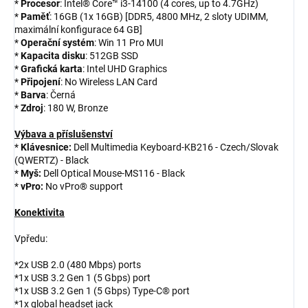
*
Procesor
: Intel® Core™ i3-14100 (4 cores, up to 4.7GHz)
*
Paměť
: 16GB (1x 16GB) [DDR5, 4800 MHz, 2 sloty UDIMM,
maximální konfigurace 64 GB]
*
Operační systém
: Win 11 Pro MUI
*
Kapacita disku
: 512GB SSD
*
Grafická karta
: Intel UHD Graphics
*
Připojení
: No Wireless LAN Card
*
Barva
: Černá
*
Zdroj
: 180 W, Bronze
Výbava a příslušenství
*
Klávesnice:
Dell Multimedia Keyboard-KB216 - Czech/Slovak
(QWERTZ) - Black
*
Myš:
Dell Optical Mouse-MS116 - Black
*
vPro:
No vPro® support
Konektivita
Vpředu:
*2x USB 2.0 (480 Mbps) ports
*1x USB 3.2 Gen 1 (5 Gbps) port
*1x USB 3.2 Gen 1 (5 Gbps) Type-C® port
*1x global headset jack