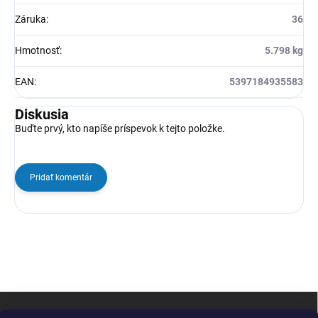
Záruka
:
36
Hmotnosť
:
5.798 kg
EAN
:
5397184935583
Diskusia
Buďte prvý, kto napíše príspevok k tejto položke.
Pridať komentár
Z
á