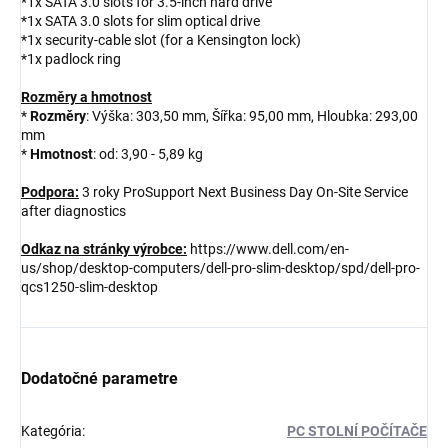
*1x SATA 3.0 slots for 3.5-inch hard drive
*1x SATA 3.0 slots for slim optical drive
*1x security-cable slot (for a Kensington lock)
*1x padlock ring
Rozměry a hmotnost
*
Rozměry
: Výška: 303,50 mm, Šířka: 95,00 mm, Hloubka: 293,00
mm
*
Hmotnost
: od: 3,90 - 5,89 kg
Podpora:
3 roky ProSupport Next Business Day On-Site Service
after diagnostics
Odkaz na stránky výrobce:
https://www.dell.com/en-
us/shop/desktop-computers/dell-pro-slim-desktop/spd/dell-pro-
qcs1250-slim-desktop
Dodatočné parametre
Kategória
:
PC STOLNÍ POČÍTAČE