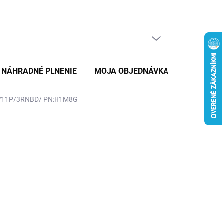
PRÁZDNY KOŠÍK
NÁKUPNÝ
KOŠÍK
NÁHRADNÉ PLNENIE
MOJA OBJEDNÁVKA
ZNAČKY
/W11P/3RNBD/ PN:H1M8G