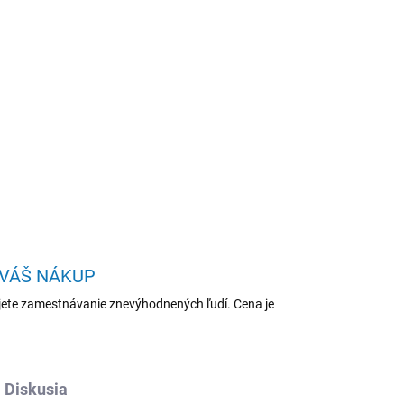
Pridať do košíka
Micro/R5-8500GE/16GB/512GB/AMD
OPÝTAŤ SA
STRÁŽIŤ
 VÁŠ NÁKUP
ete zamestnávanie znevýhodnených ľudí. Cena je
Diskusia