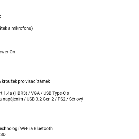
C
átek a mikrofonu)
Power-On
 kroužek pro visací zámek
ort 1.4a (HBR3) / VGA / USB Type-C s
a napájením / USB 3.2 Gen 2 / PS2 / Sériový
chnologií Wi-Fi a Bluetooth
SSD