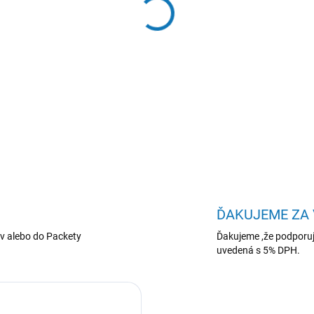
−
+
Dell Pro Micro/QCM1255/
int/W11P/3RNBD
DETAILNÉ INFORMÁCIE
ĎAKUJEME ZA
v alebo do Packety
Ďakujeme ,že podporuj
uvedená s 5% DPH.