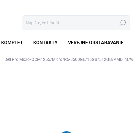
Hľadať
 KOMPLET
KONTAKTY
VEREJNÉ OBSTARÁVANIE
Dell Pro Micro/QCM1255/Micro/R5-8500GE/16GB/512GB/AMD int
otenia
ZNAČKA:
DELL
€963
€917,10 bez DPH
Jednotková
SKLADOM
(20 KS)
cena: