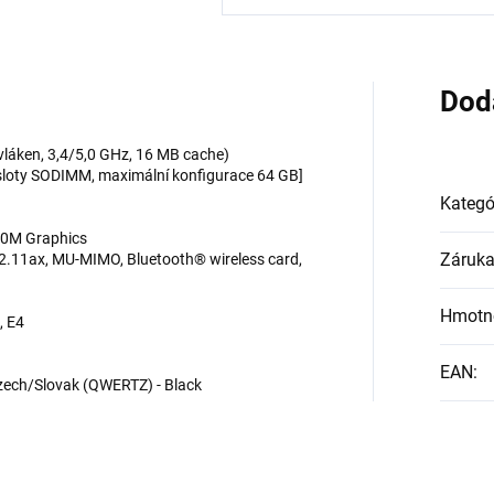
Dod
vláken, 3,4/5,0 GHz, 16 MB cache)
sloty SODIMM, maximální konfigurace 64 GB]
Kategó
40M Graphics
Záruk
02.11ax, MU-MIMO, Bluetooth® wireless card,
Hmotn
, E4
EAN
:
Czech/Slovak (QWERTZ) - Black