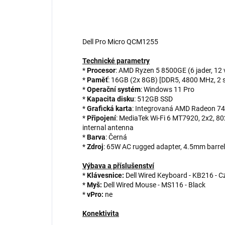
Dell Pro Micro QCM1255
Technické parametry
*
Procesor
: AMD Ryzen 5 8500GE (6 jader, 12 
*
Paměť
: 16GB (2x 8GB) [DDR5, 4800 MHz, 2 
*
Operační systém
: Windows 11 Pro
*
Kapacita disku
: 512GB SSD
*
Grafická karta
: Integrovaná AMD Radeon 7
*
Připojení
: MediaTek Wi-Fi 6 MT7920, 2x2, 8
internal antenna
*
Barva
: Černá
*
Zdroj
: 65W AC rugged adapter, 4.5mm barrel
Výbava a příslušenství
*
Klávesnice:
Dell Wired Keyboard - KB216 - 
*
Myš:
Dell Wired Mouse - MS116 - Black
*
vPro:
ne
Konektivita