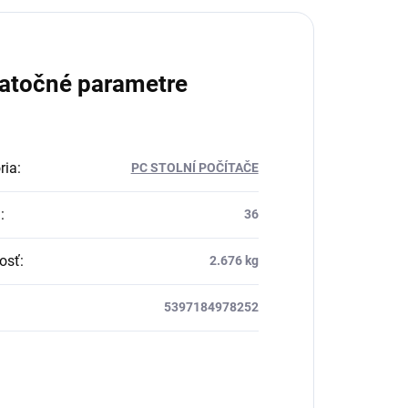
atočné parametre
ria
:
PC STOLNÍ POČÍTAČE
a
:
36
osť
:
2.676 kg
5397184978252