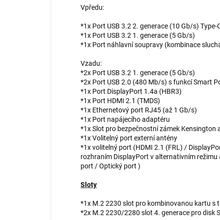
Vpředu:
*1x Port USB 3.2 2. generace (10 Gb/s) Type-
*1x Port USB 3.2 1. generace (5 Gb/s)
*1x Port náhlavní soupravy (kombinace sluch
Vzadu:
*2x Port USB 3.2 1. generace (5 Gb/s)
*2x Port USB 2.0 (480 Mb/s) s funkcí Smart 
*1x Port DisplayPort 1.4a (HBR3)
*1x Port HDMI 2.1 (TMDS)
*1x Ethernetový port RJ45 (až 1 Gb/s)
*1x Port napájecího adaptéru
*1x Slot pro bezpečnostní zámek Kensington a
*1x Volitelný port externí antény
*1x volitelný port (HDMI 2.1 (FRL) / DisplayP
rozhraním DisplayPort v alternativním režimu 
port / Optický port )
Sloty
*1x M.2 2230 slot pro kombinovanou kartu s te
*2x M.2 2230/2280 slot 4. generace pro disk 