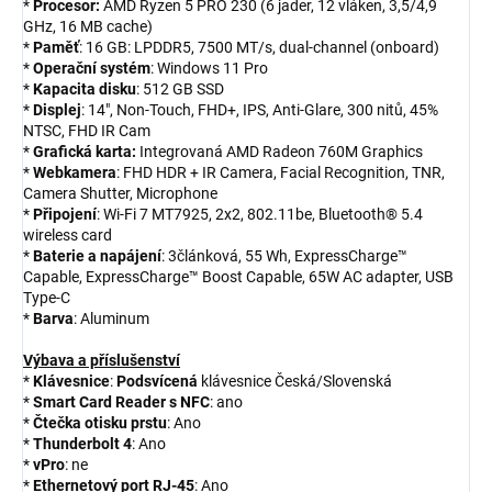
*
Procesor:
AMD Ryzen 5 PRO 230 (6 jader, 12 vláken, 3,5/4,9
GHz, 16 MB cache)
*
Paměť
: 16 GB: LPDDR5, 7500 MT/s, dual-channel (onboard)
*
Operační systém
: Windows 11 Pro
*
Kapacita disku
: 512 GB SSD
*
Displej
: 14", Non-Touch, FHD+, IPS, Anti-Glare, 300 nitů, 45%
NTSC, FHD IR Cam
*
Grafická karta:
Integrovaná AMD Radeon 760M Graphics
*
Webkamera
: FHD HDR + IR Camera, Facial Recognition, TNR,
Camera Shutter, Microphone
*
Připojení
: Wi-Fi 7 MT7925, 2x2, 802.11be, Bluetooth® 5.4
wireless card
*
Baterie a napájení
: 3článková, 55 Wh, ExpressCharge™
Capable, ExpressCharge™ Boost Capable, 65W AC adapter, USB
Type-C
*
Barva
: Aluminum
Výbava a příslušenství
*
Klávesnice
:
Podsvícená
klávesnice Česká/Slovenská
*
Smart Card Reader s NFC
: ano
*
Čtečka otisku prstu
: Ano
*
Thunderbolt 4
: Ano
*
vPro
: ne
*
Ethernetový port RJ-45
: Ano