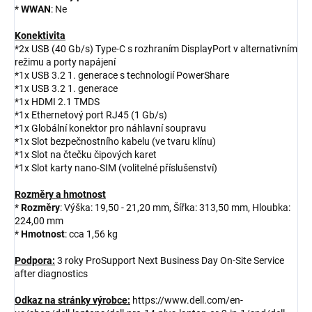
*
WWAN
: Ne
Konektivita
*2x USB (40 Gb/s) Type-C s rozhraním DisplayPort v alternativním
režimu a porty napájení
*1x USB 3.2 1. generace s technologií PowerShare
*1x USB 3.2 1. generace
*1x HDMI 2.1 TMDS
*1x Ethernetový port RJ45 (1 Gb/s)
*1x Globální konektor pro náhlavní soupravu
*1x Slot bezpečnostního kabelu (ve tvaru klínu)
*1x Slot na čtečku čipových karet
*1x Slot karty nano-SIM (volitelné příslušenství)
Rozměry a hmotnost
*
Rozměry
: Výška: 19,50 - 21,20 mm, Šířka: 313,50 mm, Hloubka:
224,00 mm
*
Hmotnost
: cca 1,56 kg
Podpora:
3 roky ProSupport Next Business Day On-Site Service
after diagnostics
Odkaz na stránky výrobce:
https://www.dell.com/en-