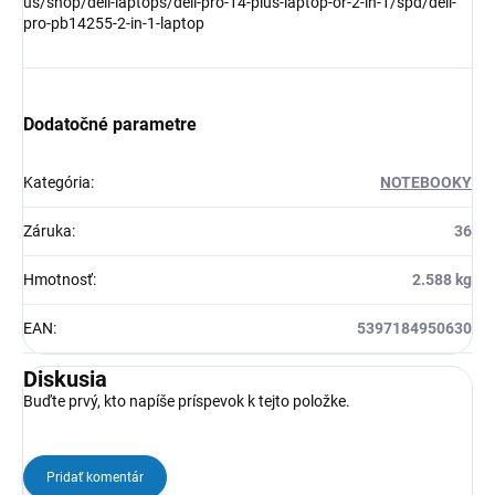
us/shop/dell-laptops/dell-pro-14-plus-laptop-or-2-in-1/spd/dell-
pro-pb14255-2-in-1-laptop
Dodatočné parametre
Kategória
:
NOTEBOOKY
Záruka
:
36
Hmotnosť
:
2.588 kg
EAN
:
5397184950630
Diskusia
Buďte prvý, kto napíše príspevok k tejto položke.
Pridať komentár