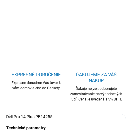
Dell Pro 14 Plus/PB14255/R5PRO-
230/14"/WUXGA/16GB/512GB/AMD int/W11P/Silver/3R NBD
DETAILNÉ INFORMÁCIE
OPÝTAŤ SA
STRÁŽIŤ
EXPRESNÉ DORUČENIE
ĎAKUJEME ZA VÁŠ
NÁKUP
Expresne doručíme Váš tovar k
vám domov alebo do Packety
Ďakujeme ,že podporujete
zamestnávanie znevýhodnených
ľudí. Cena je uvedená s 5% DPH.
Dell Pro 14 Plus PB14255
Technické parametry