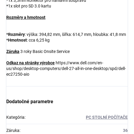
*1x 3,5mm konektor pro náhlavní soupravu
*1x slot pro SD 3.0 kartu
Rozměry a hmotnost
*
Rozměry
: výška: 394,82 mm, šířka: 614,7 mm, hloubka: 41,8 mm
*
Hmotnost
: cca 6,25 kg
Záruka
3 roky Basic Onsite Service
Odkaz na stránky výrobce
https://www.dell.com/en-
us/shop/desktop-computers/dell-27-all-in-one-desktop/spd/dell-
ec27250-aio
Dodatočné parametre
Kategória
:
PC STOLNÍ POČÍTAČE
Záruka
:
36