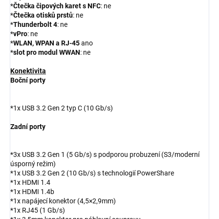
*
Čtečka čipových karet s NFC
: ne
*
Čtečka otisků prstů
: ne
*
Thunderbolt 4
: ne
*
vPro
: ne
*
WLAN, WPAN a RJ-45
ano
*
slot pro modul WWAN
: ne
Konektivita
Boční porty
*1x USB 3.2 Gen 2 typ C (10 Gb/s)
Zadní porty
*3x USB 3.2 Gen 1 (5 Gb/s) s podporou probuzení (S3/moderní
úsporný režim)
*1x USB 3.2 Gen 2 (10 Gb/s) s technologií PowerShare
*1x HDMI 1.4
*1x HDMI 1.4b
*1x napájecí konektor (4,5×2,9mm)
*1x RJ45 (1 Gb/s)