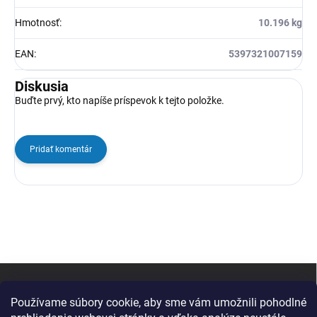
Hmotnosť
:
10.196 kg
EAN
:
5397321007159
Diskusia
Buďte prvý, kto napíše príspevok k tejto položke.
Pridať komentár
Z
á
p
Používame súbory cookie, aby sme vám umožnili pohodlné