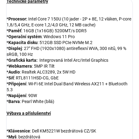
Technické parametry
*
Procesor:
Intel Core 7 150U (10 jader - 2P + 8E, 12 vláken, P-core
1,8/5,4 GHz, E-core 1,2/4,0 GHz, 12 MB cache)
*
Paměť
: 16GB (1x16GB) 5200MT/s DDR5
*
Operační systém
: Windows 11 Pro
*
Kapacita disku
: 512GB SSD PCIe NVMe M.2
*
Displej
: 27" FHD (1920x1080) antireflexní WVA, 300 nitů, 99 %
sRGB, 100 Hz
*
Grafická karta:
Integrovaná Intel Arc/Intel Graphics
*
Webkamera
: 5MP IR Tilt
*
Audio
: Realtek ALC3289, 2x 5W HD
*
Síť
: RTL8111HSD-CG, GbE
*
Připojení
: Wi-Fi 6E Intel Dual Band Wireless AX211 + Bluetooth
5.3
*
Napájení
: 90W
*
Barva
: Pearl White (bílá)
Výbava a příslušenství
*
Klávesnice
: Dell KM5221W bezdrátová CZ/SK
*
Myš
: bezdrátová