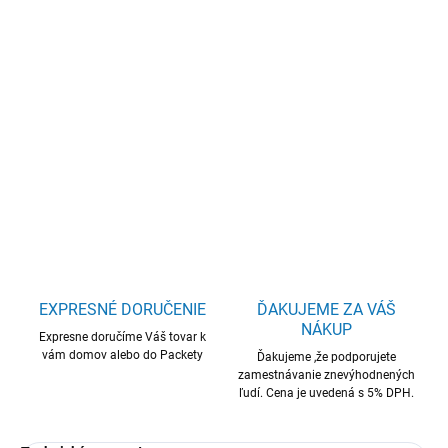
−
+
Pridať do košíka
Dell/27 All-in-One EC27250/27"/FHD/7-150U/16GB/512GB/Intel
int/W11P/Biela/3ROn-Site
DETAILNÉ INFORMÁCIE
OPÝTAŤ SA
STRÁŽIŤ
EXPRESNÉ DORUČENIE
ĎAKUJEME ZA VÁŠ
NÁKUP
Expresne doručíme Váš tovar k
vám domov alebo do Packety
Ďakujeme ,že podporujete
zamestnávanie znevýhodnených
ľudí. Cena je uvedená s 5% DPH.