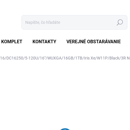
Hľadať
 KOMPLET
KONTAKTY
VEREJNÉ OBSTARÁVANIE
l 16/DC16250/5-120U/16"/WUXGA/16GB/1TB/Iris Xe/W11P/Black/3R 
otenia
ZNAČKA:
DELL
€928
€883,80 bez DPH
Jednotková
SKLADOM
(20 KS)
cena: