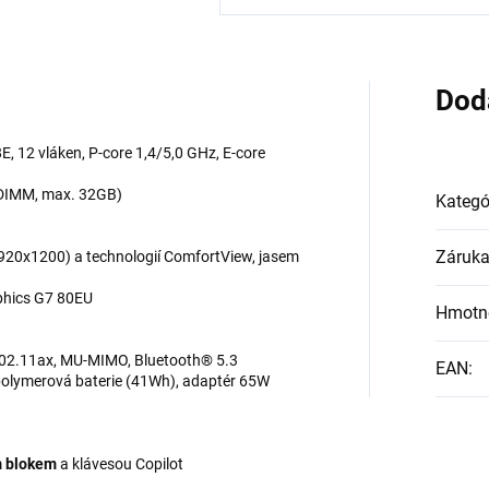
Dod
8E, 12 vláken, P-core 1,4/5,0 GHz, E-core
ODIMM, max. 32GB)
Kategó
Záruk
(1920x1200) a technologií ComfortView, jasem
aphics G7 80EU
Hmotn
 802.11ax, MU-MIMO, Bluetooth® 5.3
EAN
:
polymerová baterie (41Wh), adaptér 65W
m blokem
a klávesou Copilot