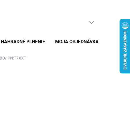
PRÁZDNY KOŠÍK
NÁKUPNÝ
KOŠÍK
NÁHRADNÉ PLNENIE
MOJA OBJEDNÁVKA
ZNAČKY
NBD/ PN:T7XXT