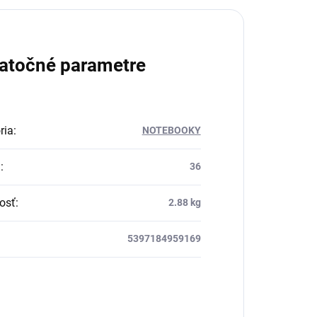
atočné parametre
ria
:
NOTEBOOKY
a
:
36
osť
:
2.88 kg
5397184959169