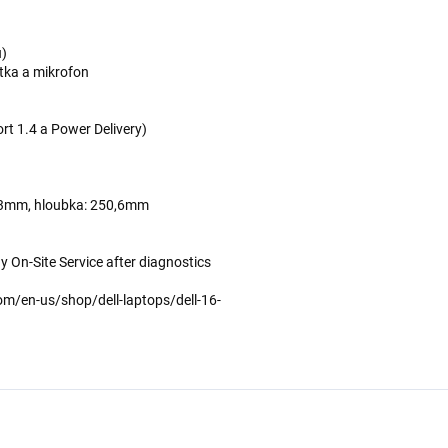
u)
tka a mikrofon
rt 1.4 a Power Delivery)
7,3mm, hloubka: 250,6mm
 On-Site Service after diagnostics
om/en-us/shop/dell-laptops/dell-16-