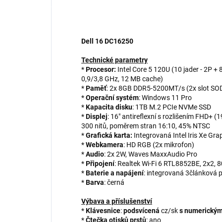
Dell 16 DC16250
Technické parametry
*
Procesor:
Intel Core 5 120U (10 jader - 2P + 
0,9/3,8 GHz, 12 MB cache)
*
Paměť
: 2x 8GB DDR5-5200MT/s (2x slot S
*
Operační systém
: Windows 11 Pro
*
Kapacita disku
: 1TB M.2 PCIe NVMe SSD
*
Displej
: 16" antireflexní s rozlišením FHD+ 
300 nitů, poměrem stran 16:10, 45% NTSC
*
Grafická karta:
Integrovaná Intel Iris Xe Gr
*
Webkamera
: HD RGB (2x mikrofon)
*
Audio
: 2x 2W, Waves MaxxAudio Pro
*
Připojení
: Realtek Wi-Fi 6 RTL8852BE, 2x2,
*
Baterie a napájení
: integrovaná 3článková 
*
Barva
: černá
Výbava a příslušenství
*
Klávesnice
:
podsvícená
cz/sk
s numerický
*
Čtečka otisků prstů
: ano