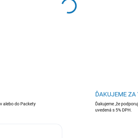
−
+
Dell 16/DC16250/5-120U/1
NBD
DETAILNÉ INFORMÁCIE
ĎAKUJEME ZA
v alebo do Packety
Ďakujeme ,že podporuj
uvedená s 5% DPH.