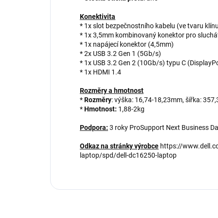
Konektivita
* 1x slot bezpečnostního kabelu (ve tvaru klín
* 1x 3,5mm kombinovaný konektor pro sluchá
* 1x napájecí konektor (4,5mm)
* 2x USB 3.2 Gen 1 (5Gb/s)
* 1x USB 3.2 Gen 2 (10Gb/s) typu C (DisplayPo
* 1x HDMI 1.4
Rozměry a hmotnost
*
Rozměry
: výška: 16,74-18,23mm, šířka: 35
*
Hmotnost:
1,88-2kg
Podpora:
3 roky ProSupport Next Business Day
Odkaz na stránky výrobce
https://www.dell.c
laptop/spd/dell-dc16250-laptop