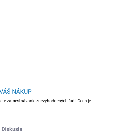
Pridať do košíka
6"/WUXGA/16GB/1TB/Iris Xe/W11P/Black/3R
OPÝTAŤ SA
STRÁŽIŤ
 VÁŠ NÁKUP
ete zamestnávanie znevýhodnených ľudí. Cena je
Diskusia