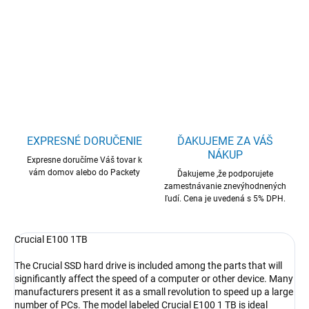
Crucial SSD E100 1TB M.2 NVMe Gen4 5000/4500 MBps
DETAILNÉ INFORMÁCIE
OPÝTAŤ SA
STRÁŽIŤ
EXPRESNÉ DORUČENIE
ĎAKUJEME ZA VÁŠ
NÁKUP
Expresne doručíme Váš tovar k
vám domov alebo do Packety
Ďakujeme ,že podporujete
zamestnávanie znevýhodnených
ľudí. Cena je uvedená s 5% DPH.
Crucial E100 1TB
The Crucial SSD hard drive is included among the parts that will
significantly affect the speed of a computer or other device. Many
manufacturers present it as a small revolution to speed up a large
number of PCs. The model labeled Crucial E100 1 TB is ideal