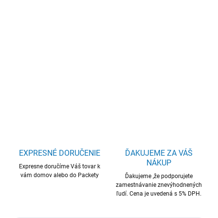
cena:
−
+
Pridať do košíka
Brother TN3600XXL BLACK toner, 11000 strán
DETAILNÉ INFORMÁCIE
OPÝTAŤ SA
STRÁŽIŤ
EXPRESNÉ DORUČENIE
ĎAKUJEME ZA VÁŠ
NÁKUP
Expresne doručíme Váš tovar k
vám domov alebo do Packety
Ďakujeme ,že podporujete
zamestnávanie znevýhodnených
ľudí. Cena je uvedená s 5% DPH.