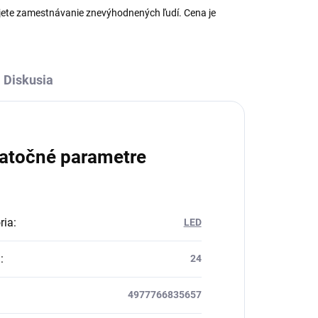
ete zamestnávanie znevýhodnených ľudí. Cena je
Diskusia
atočné parametre
ria
:
LED
a
:
24
4977766835657