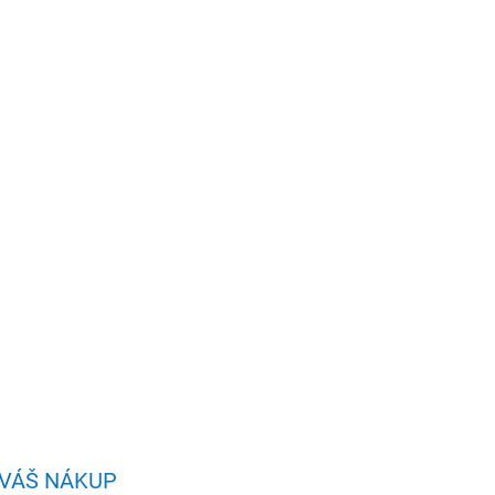
Pridať do košíka
mono printer, 20 strán/min, 2400x600, USB 2.0,
OPÝTAŤ SA
STRÁŽIŤ
 VÁŠ NÁKUP