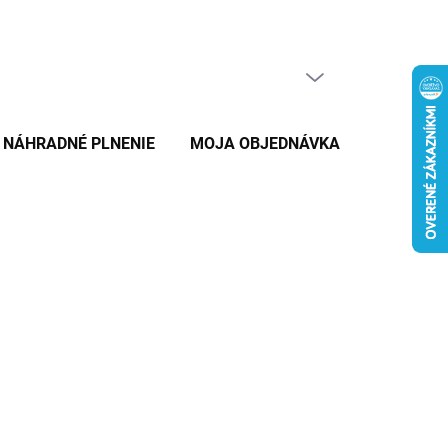
PRÁZDNY KOŠÍK
NÁKUPNÝ
KOŠÍK
NÁHRADNÉ PLNENIE
MOJA OBJEDNÁVKA
ZNAČKY