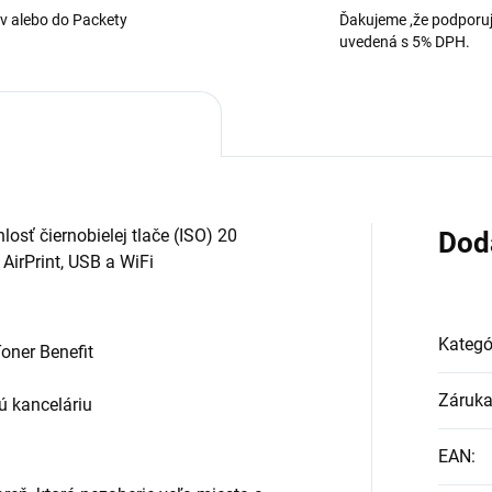
v alebo do Packety
Ďakujeme ,že podporuj
uvedená s 5% DPH.
losť čiernobielej tlače (ISO) 20
Dod
 AirPrint, USB a WiFi
Kategó
oner Benefit
Záruk
ú kanceláriu
EAN
: