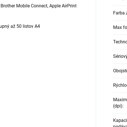
Brother Mobile Connect, Apple AirPrint
Farba 
upný až 50 listov A4
Max fo
Techno
Sériov
Obojst
Rýchlos
Maximá
(dpi)
:
Kapaci
podáva