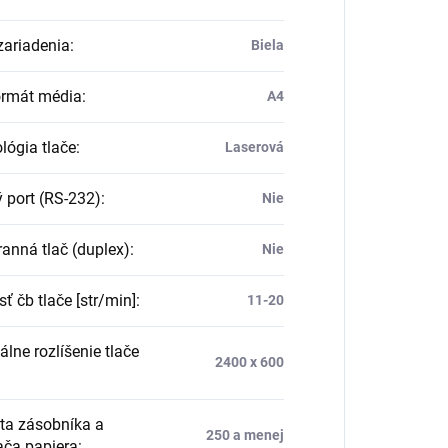
zariadenia
:
Biela
rmát média
:
A4
lógia tlače
:
Laserová
ý port (RS-232)
:
Nie
ranná tlač (duplex)
:
Nie
ť čb tlače [str/min]
:
11-20
lne rozlíšenie tlače
2400 x 600
ta zásobníka a
250 a menej
ča papiera
: