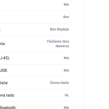
Nie
Áno
:
Bez displeja
Tlačiarne (bez
ria
:
skenera)
J-45)
:
Nie
 USB
:
Nie
tlače
:
Čierno-biela
vá rada
:
HL
Bluetooth
:
Nie