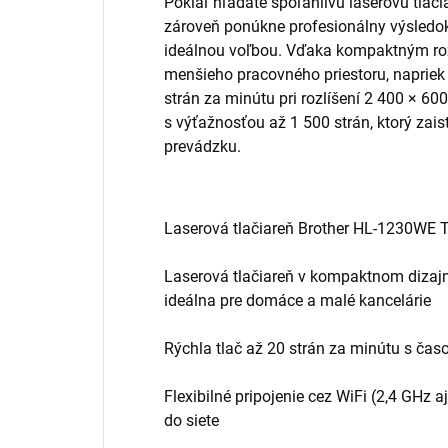
Pokiaľ hľadáte spoľahlivú laserovú tlači
zároveň ponúkne profesionálny výsledok
ideálnou voľbou. Vďaka kompaktným ro
menšieho pracovného priestoru, napriek 
strán za minútu pri rozlíšení 2 400 × 60
s výťažnosťou až 1 500 strán, ktorý zai
prevádzku.
Laserová tlačiareň Brother HL-1230WE To
Laserová tlačiareň v kompaktnom dizajn
ideálna pre domáce a malé kancelárie
Rýchla tlač až 20 strán za minútu s ča
Flexibilné pripojenie cez WiFi (2,4 GHz 
do siete