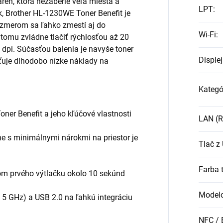
areň, ktorá nezaberie veľa miesta a
LPT
:
, Brother HL-1230WE Toner Benefit je
zmerom sa ľahko zmestí aj do
Wi-Fi
:
tomu zvládne tlačiť rýchlosťou až 20
0 dpi. Súčasťou balenia je navyše toner
Displej
sťuje dlhodobo nízke náklady na
Kategó
ner Benefit a jeho kľúčové vlastnosti
LAN (R
e s minimálnymi nárokmi na priestor je
Tlač z
Farba 
som prvého výtlačku okolo 10 sekúnd
Modelo
aj 5 GHz) a USB 2.0 na ľahkú integráciu
NFC / 