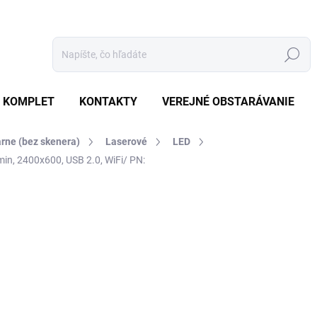
Hľadať
 KOMPLET
KONTAKTY
VEREJNÉ OBSTARÁVANIE
arne (bez skenera)
Laserové
LED
min, 2400x600, USB 2.0, WiFi/ PN:
otenia
ZNAČKA:
BROTHER
€115,10
€109,60 bez DPH
Jednotková
SKLADOM
(19 KS)
cena: