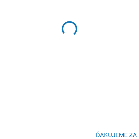
−
+
Brother HL-L1230W, A4 laser 
WiFi
DETAILNÉ INFORMÁCIE
ĎAKUJEME ZA